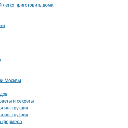
 легко приготовить дома.
нки
й
рии Москвы
одов
оветы и секреты
ая инструкция
ая инструкция
го фермера