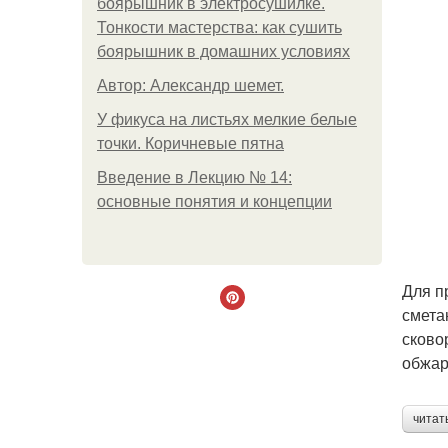
боярышник в электросушилке.
Тонкости мастерства: как сушить
боярышник в домашних условиях
Автор: Александр шемет.
У фикуса на листьях мелкие белые
точки. Коричневые пятна
Введение в Лекцию № 14:
основные понятия и концепции
Для п
смета
сково
обжар
читат