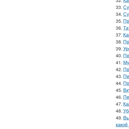
32.
Ка
33.
Су
34.
Су
35.
Пр
36.
Та
37.
Ка
38.
Пр
39.
Ур
40.
Пр
41.
Му
42.
Пр
43.
Пе
44.
Пр
45.
Вк
46.
Пе
47.
Ка
48.
Уб
49.
Вы
какой