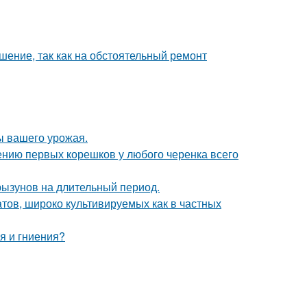
шение, так как на обстоятельный ремонт
ы вашего урожая.
ению первых корешков у любого черенка всего
рызунов на длительный период.
тов, широко культивируемых как в частных
я и гниения?