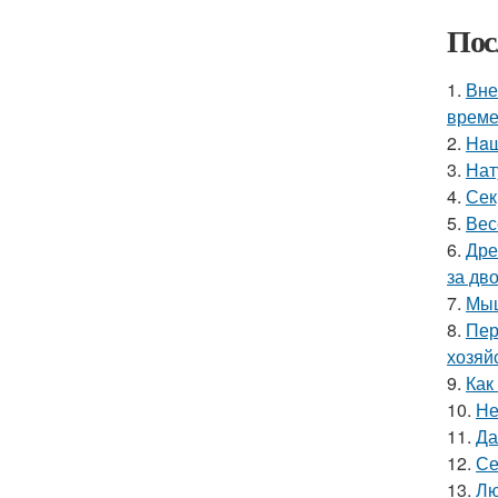
Пос
1.
Вне
време
2.
Haш
3.
Нат
4.
Сек
5.
Вес
6.
Дре
за дво
7.
Мыш
8.
Пер
хозяй
9.
Как
10.
Не
11.
Да
12.
Се
13.
Лю