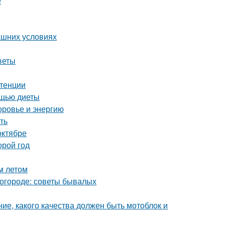
е
ашних условиях
веты
отенции
ощью диеты
оровье и энергию
ть
октябре
орой год
м летом
в огороде: советы бывалых
ие, какого качества должен быть мотоблок и