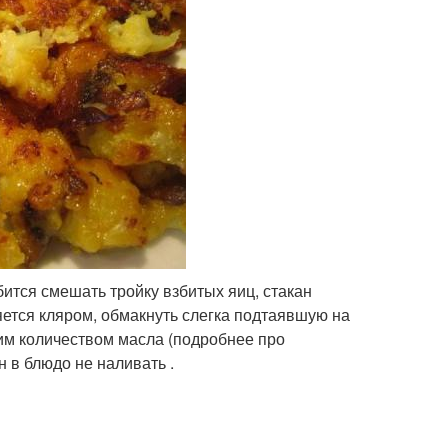
ится смешать тройку взбитых яиц, стакан
ляется кляром, обмакнуть слегка подтаявшую на
им количеством масла (подробнее про
н в блюдо не наливать .