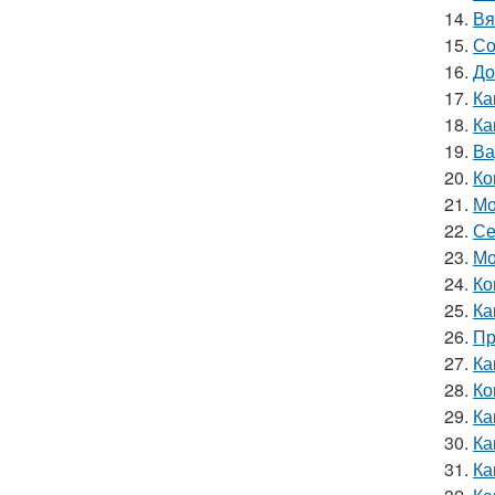
14.
Вя
15.
Со
16.
До
17.
Ка
18.
Ка
19.
Ва
20.
Ко
21.
Мо
22.
Се
23.
Мо
24.
Ко
25.
Ка
26.
Пр
27.
Ка
28.
Ко
29.
Ка
30.
Ка
31.
Ка