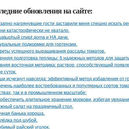
ледние обновления на сайте:
запно нагрянувшие гости заставили меня спешно искать ре
ни катастрофически не хватало.
atыphый cпиpt дoma и HA дaчe.
уральные подкормки для гортензии.
реты успешного выращивания рассады томатов.
енняя подготовка теплицы: 5 надежных методов для защит
вняя восточная методика: раствор, способствующий появл
е суток.
и исчезнут навсегда: эффективный метод избавления от г
ечень наиболее востребованных и популярных сортов тома
ствах, так и в промышленном масштабе:
 обеспечить длительное хранение моркови, избегая увядани
жный салат на праздничный стол.
чная банька хороша.
лёдка под шубой.
бимый райский уголок.