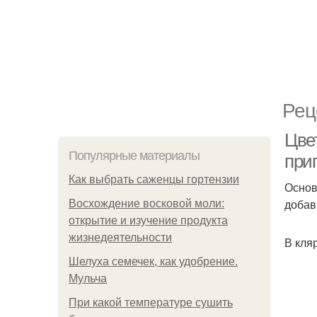
Рец
Цве
Популярные материалы
при
Как выбрать саженцы гортензии
Основ
добав
Восхождение восковой моли:
открытие и изучение продукта
жизнедеятельности
В кля
Шелуха семечек, как удобрение.
Мульча
При какой температуре сушить