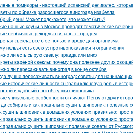
леные помидоры - настоящий испанский деликатес, который
веты по обрезке разросшегося винограда изабелла
брый день! Может подскажете, что может быть?
кие ночные клубы в Москве проводят тематические вечери
кие необычные рекорды связаны с городом
реная свекла: все о ее пользе и вреде для организма
му нельзя есть свеклу: противопоказания и ограничения
жно ли есть сырую свеклу: правда или миф
креты варёной свёклы: почему она полезнее других овоще
жно ли пересаживать виноград в конце октября
гда лучше пересаживать виноград: советы для начинающих
кие исторические личности сыграли ключевую роль в исто
остой и удобный способ сушки шиповника
кие уникальные особенности отличают Пензу от других гор
гда собирать и как правильно сушить шиповник: полезные с
к сушить шиповник в домашних условиях правильно: прост
к правильно сушить шиповник в домашних условиях: прост
к правильно сушить шиповник: полезные советы от Русско