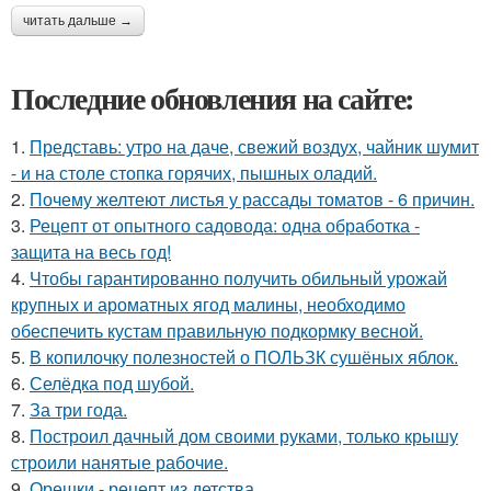
читать дальше →
Последние обновления на сайте:
1.
Представь: утро на даче, свежий воздух, чайник шумит
- и на столе стопка горячих, пышных оладий.
2.
Почему желтеют листья у рассады томатов - 6 причин.
3.
Рецепт от опытного садовода: одна обработка -
защита на весь год!
4.
Чтобы гарантированно получить обильный урожай
крупных и ароматных ягод малины, необходимо
обеспечить кустам правильную подкормку весной.
5.
В копилочку полезностей о ПОЛЬЗК сушёных яблок.
6.
Селёдка под шубой.
7.
За три года.
8.
Построил дачный дом своими руками, только крышу
строили нанятые рабочие.
9.
Орешки - рецепт из детства.