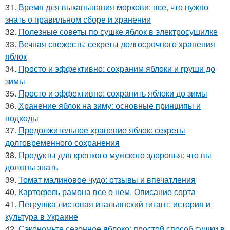
31.
Время для выкапывания моркови: все, что нужно
знать о правильном сборе и хранении
32.
Полезные советы по сушке яблок в электросушилке
33.
Вечная свежесть: секреты долгосрочного хранения
яблок
34.
Просто и эффективно: сохраним яблоки и груши до
зимы
35.
Просто и эффективно: сохранить яблоки до зимы
36.
Хранение яблок на зиму: основные принципы и
подходы
37.
Продолжительное хранение яблок: секреты
долговременного сохранения
38.
Продукты для крепкого мужского здоровья: что вы
должны знать
39.
Томат малиновое чудо: отзывы и впечатления
40.
Картофель рамона все о нем. Описание сорта
41.
Петрушка листовая итальянский гигант: история и
культура в Украине
42.
Сэкономьте сезонное яблоко: простой способ сушки в