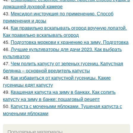
домашней духовой камере
43.
Мексидол инструкция по применению. Способ
применения и дозы
44.
Как правильно вскапывать огород вручную лопатой.
Как правильно вскапывать огород
45.
Подготовка моркови к хранению на зиму. Подготовка
46.
Лучшие культиваторы для дачи 2023. Как выбрать
культиватор
47.
Чем полить капусту от зеленых гусениц. Капустная
белянка – основной вредитель капусты
48.
Как избавиться от капустной гусеницы. Какие
гусеницы едят капусту
49.
Квашеная капуста на зиму в банках. Как солить
капусту на зиму в банке: пошаговый рецепт
50.
Капуста с мочеными яблоками. Тушеная капуста с
мочеными яблоками
Популярные материалы