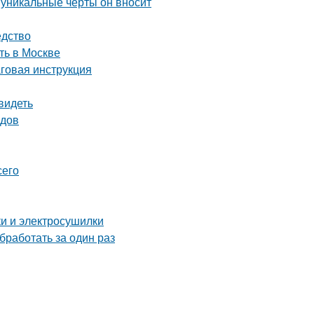
 уникальные черты он вносит
едство
ть в Москве
аговая инструкция
видеть
одов
сего
ки и электросушилки
бработать за один раз