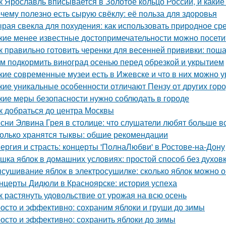
к Ярославль вписывается в Золотое кольцо России, и какие
чему полезно есть сырую свёклу: её польза для здоровья
рая свекла для похудения: как использовать природное ср
кие менее известные достопримечательности можно посети
к правильно готовить черенки для весенней прививки: пош
м подкормить виноград осенью перед обрезкой и укрытием
кие современные музеи есть в Ижевске и что в них можно у
кие уникальные особенности отличают Пензу от других гор
кие меры безопасности нужно соблюдать в городе
к добраться до центра Москвы
сни Элвина Грея в столице: что слушатели любят больше в
олько хранятся тыквы: общие рекомендации
ергия и страсть: концерты 'ПолнаЛюбви' в Ростове-на-Дону
шка яблок в домашних условиях: простой способ без духов
сушивание яблок в электросушилке: сколько яблок можно о
нцерты Дидюли в Красноярске: история успеха
к растянуть удовольствие от урожая на всю осень
осто и эффективно: сохраним яблоки и груши до зимы
осто и эффективно: сохранить яблоки до зимы