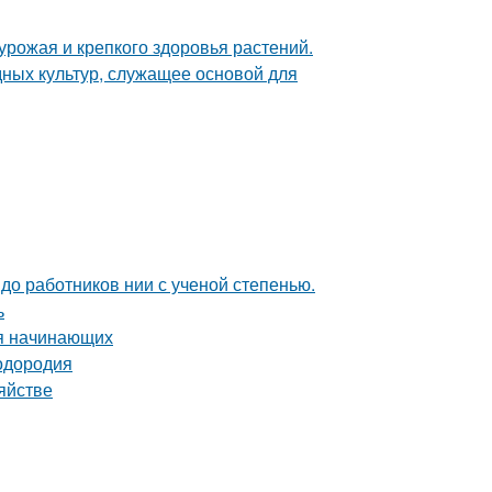
 урожая и крепкого здоровья растений.
ных культур, служащее основой для
 до работников нии с ученой степенью.
ь
ля начинающих
лодородия
яйстве