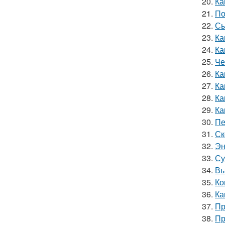
20.
Ка
21.
По
22.
Сы
23.
Ка
24.
Ка
25.
Че
26.
Ка
27.
Ка
28.
Ка
29.
Ка
30.
Пе
31.
Ск
32.
Эн
33.
Су
34.
Вы
35.
Ко
36.
Ка
37.
Пр
38.
Пр