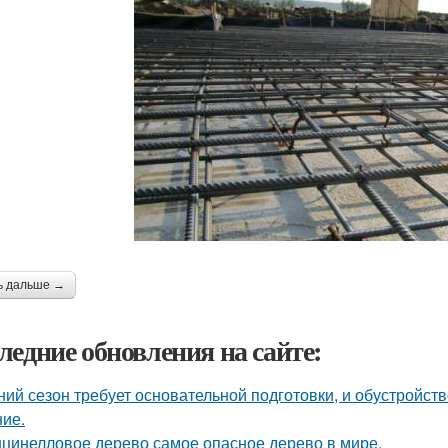
ь дальше →
ледние обновления на сайте:
ний сезон требует основательной подготовки, и обустройств
ие.
цинелловое дерево самое опасное дерево в мире.