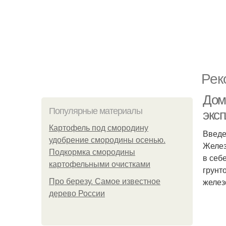
Рек
Дом
Популярные материалы
экс
Картофель под смородину
Введ
удобрение смородины осенью.
Желез
Подкормка смородины
в себ
картофельными очистками
грунт
желез
Про березу. Самое известное
дерево России