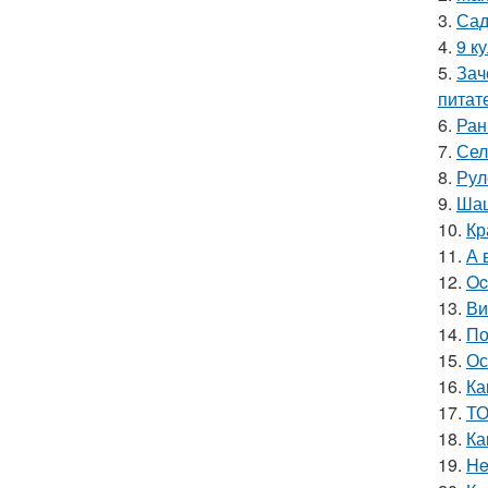
3.
Сад
4.
9 к
5.
Зач
питат
6.
Ран
7.
Сел
8.
Рул
9.
Шаш
10.
Кр
11.
А 
12.
Oc
13.
Ви
14.
По
15.
Ос
16.
Ка
17.
ТО
18.
Ка
19.
He