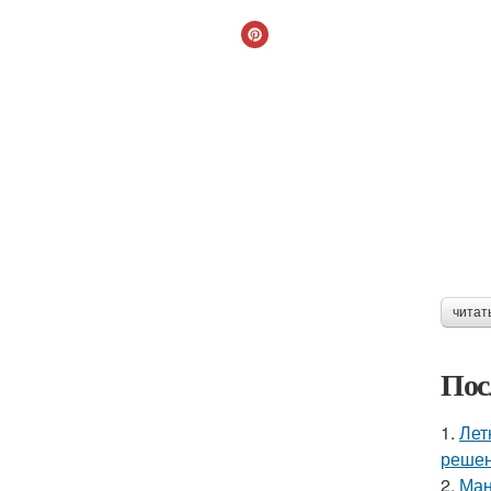
читат
Пос
1.
Лет
решен
2.
Ман