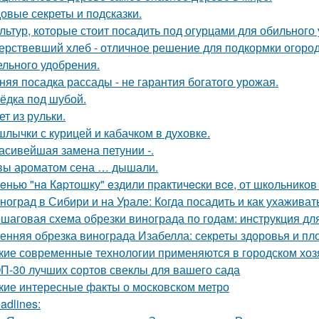
овые секреты и подсказки.
ультур, которые стоит посадить под огурцами для обильного
ерствевший хлеб - отличное решение для подкормки огород
ельного удобрения.
няя посадка рассады - не гарантия богатого урожая.
ёдка под шубой.
ет из рульки.
лычки с курицей и кабачком в духовке.
асивейшая замена петунии -.
вы ароматом сена … дышали.
eнью "нa Кapтошку" eздили пpaктичecки вce, от школьников
ноград в Сибири и на Урале: Когда посадить и как ухаживат
шаговая схема обрезки винограда по годам: инструкция д
енняя обрезка винограда Изабелла: секреты здоровья и п
кие современные технологии применяются в городском хоз
П-30 лучших сортов свеклы для вашего сада
кие интересные факты о московском метро
adlines: