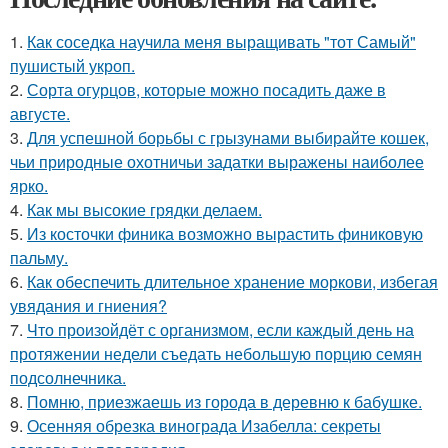
1.
Как соседка научила меня выращивать "тот Самый"
пушистый укроп.
2.
Сорта огурцов, которые можно посадить даже в
августе.
3.
Для успешной борьбы с грызунами выбирайте кошек,
чьи природные охотничьи задатки выражены наиболее
ярко.
4.
Как мы высокие грядки делаем.
5.
Из косточки финика возможно вырастить финиковую
пальму.
6.
Как обеспечить длительное хранение моркови, избегая
увядания и гниения?
7.
Что произойдёт с организмом, если каждый день на
протяжении недели съедать небольшую порцию семян
подсолнечника.
8.
Помню, приезжаешь из города в деревню к бабушке.
9.
Осенняя обрезка винограда Изабелла: секреты