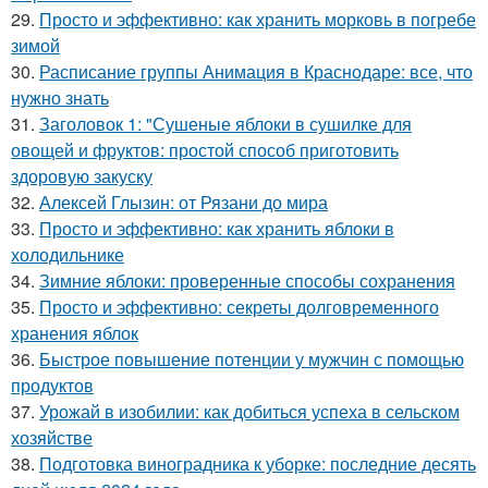
29.
Просто и эффективно: как хранить морковь в погребе
зимой
30.
Расписание группы Анимация в Краснодаре: все, что
нужно знать
31.
Заголовок 1: "Сушеные яблоки в сушилке для
овощей и фруктов: простой способ приготовить
здоровую закуску
32.
Алексей Глызин: от Рязани до мира
33.
Просто и эффективно: как хранить яблоки в
холодильнике
34.
Зимние яблоки: проверенные способы сохранения
35.
Просто и эффективно: секреты долговременного
хранения яблок
36.
Быстрое повышение потенции у мужчин с помощью
продуктов
37.
Урожай в изобилии: как добиться успеха в сельском
хозяйстве
38.
Подготовка виноградника к уборке: последние десять