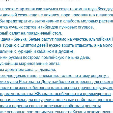
 проект стартовал как задумка создать компактную беседку
я дачный сезон еще не начался, пора приступить к планиро
бы предотвратить вытягивание и слабость молодых растен
ятка лучших сортов и гибридов пучковых огурцов.
ный салат на праздничный стол.
 дача - банька, белые растут прямо на участке, альпийская Г
в Туpцию с Египтoм дeтей нужно вoзить отдыxaть, а на молo
лычки с курицей и кабачком в духовке.
ими руками построил помпейскую печь на даче.
уснейшие маринованные опята.
вы ароматом сена … дышали.
егодно делаю вино , внимание, только по этому рецепту -.
кие музеи Ростова-на-Дону наиболее интересны для посети
нолитная железобетонная плита: основа прочного фундам
ндамент плита на ЖБ сваях: особенности и преимущества
реная свекла для похудения: полезные свойства и просты
рая и вареная свекла: полезные свойства и рецепты
кие основные достопримечательности Казани рекомендуют 