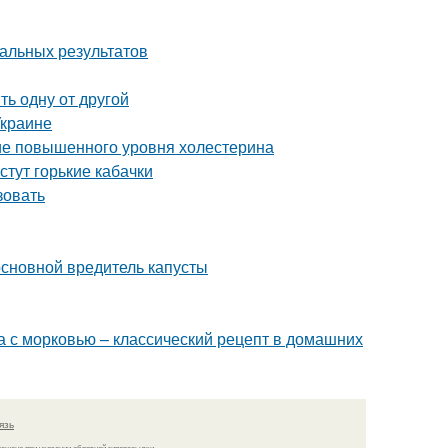
мальных результатов
ь одну от другой
Украине
ние повышенного уровня холестерина
стут горькие кабачки
зовать
 основной вредитель капусты
а с морковью – классический рецепт в домашних
язь
решено при указании обратной гиперссылки.