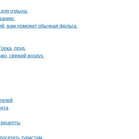
 для отдыха.
ванию.
ий, вам поможет обычная фольга.
орка, пруд.
чко, свeжий воздух.
телей
ента
е рецепты
посетить туристам