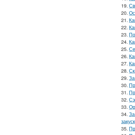
19.
Св
20.
Ос
21.
Ка
22.
Ка
23.
По
24.
Ка
25.
Се
26.
Ка
27.
Ка
28.
Ск
29.
За
30.
Пр
31.
Пр
32.
Сэ
33.
Ор
34.
За
закус
35.
Пр