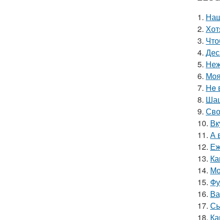
1.
Наш
2.
Хот
3.
Что
4.
Дес
5.
Неж
6.
Моя
7.
He 
8.
Шаш
9.
Сво
10.
Вк
11.
А 
12.
Еж
13.
Ка
14.
Мо
15.
Фу
16.
Ва
17.
Сы
18.
Ка