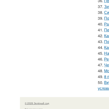
36.
Пр
37.
Зи
38.
Си
39.
По
40.
Ра
41.
Пе
42.
Ка
43.
По
44.
Ка
45.
На
46.
Ре
47.
Че
48.
Мо
49.
8 
50.
Вк
услов
© 2026 Зелёный сад
Всё для дачи и сада