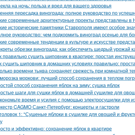
екла на ночь: польза и вред для вашего здоровья
енняя пересадка винограда: полное руководство по успешн
кие современные архитектурные проекты представлены в 
кие исторические памятники Ставрополя имеют особое зна
лное руководство: чем подкормить виноград осенью для бо
кие современные тенденции в культуре и искусстве предст
креты обрезки винограда: как обеспечить щедрый урожай к
к правильно сушить шиповник в квартире: простая инструк
к сушить шиповник в домашних условиях правильно: прост
олько времени тыква сохраняет свежесть при комнатной т
морозка моркови: лучший способ сохранения в теплом пог
остой способ сохранения яблок на зиму: сушка яблок
остые шаги для сушки яблок в домашней сушилке для ово
кономьте время и усилия с помощью электросушилки для из
кестр CAGMO Санкт-Петербург: концерты и гастроли
головок 1: "Сушеные яблоки в сушилке для овощей и фрукт
ку
осто и эффективно: сохранение яблок в квартире