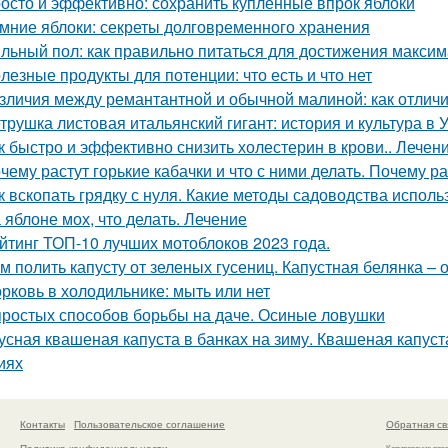
осто и эффективно: сохранить купленные впрок яблоки
мние яблоки: секреты долговременного хранения
льный пол: как правильно питаться для достижения макси
лезные продукты для потенции: что есть и что нет
зличия между ремантантной и обычной малиной: как отличит
трушка листовая итальянский гигант: история и культура в 
к быстро и эффективно снизить холестерин в крови.. Лече
чему растут горькие кабачки и что с ними делать. Почему ра
к вскопать грядку с нуля. Какие методы садоводства исполь
 яблоне мох, что делать. Лечение
йтинг ТОП-10 лучших мотоблоков 2023 года.
м полить капусту от зеленых гусениц. Капустная белянка –
рковь в холодильнике: мыть или нет
простых способов борьбы на даче. Осиные ловушки
усная квашеная капуста в банках на зиму. Квашеная капуст
иях
Контакты
Пользовательское соглашение
Обратная св
Политика конфидециальности
Копирование раз