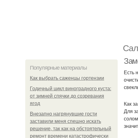
Сал
Зам
Популярные материалы
Есть 
Как выбрать саженцы гортензии
очист
свекл
Годичный цикл виноградного куста:
от зимней спячки до созревания
Как з
ягод
Для з
Внезапно нагрянувшие гости
солом
заставили меня спешно искать
значи
решение, так как на обстоятельный
ремонт времени катастрофически