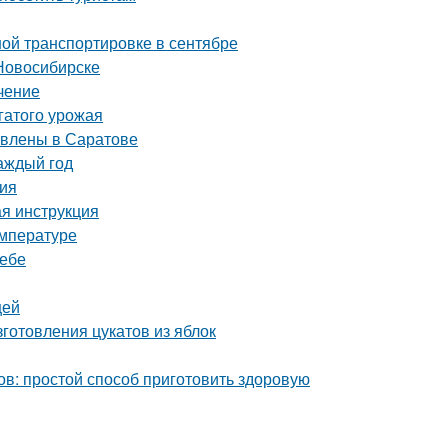
ой транспортировке в сентябре
Новосибирске
чение
гатого урожая
авлены в Саратове
аждый год
ция
ая инструкция
емпературе
ребе
щей
готовления цукатов из яблок
ов: простой способ приготовить здоровую