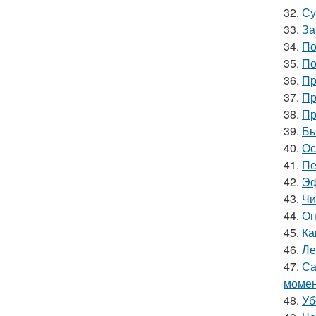
32.
Су
33.
За
34.
По
35.
По
36.
Пр
37.
Пр
38.
Пр
39.
Бы
40.
Ос
41.
Пе
42.
Эф
43.
Чи
44.
Оп
45.
Ка
46.
Ле
47.
Са
моме
48.
Уб