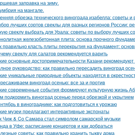
рщевая заправка на зиму.
умбрия на мангале.
енняя обрезка технического винограда изабелла: советы и
бор лучших сортов свеклы для разных регионов России: 
кую свеклу выбрать для Урала: советы по выбору лучших с
нолитная железобетонная плита: основа прочного фундам
к правильно класть плиты перекрытия на фундамент: основ
чему свеклу для салатов рекомендуется варить
кие основные достопримечательности Казани рекомендуют 
лное руководство: как правильно пересадить виноград осе
кие уникальные природные объекты находятся в окрестнос
ресаживаем виноград осенью: все за и против
кие современные события формируют культурную жизнь А
м подкормить виноград осенью перед обрезкой и укрытием
нтябрь в винограднике: как подготовиться к урожаю
кие музеи предлагают интерактивные экспонаты
к Чиж & Co Самара стал символом самарской музыки
нда в Уфе: расписание концертов и как добраться
лезные советы: как правильно хранить тыкву дома