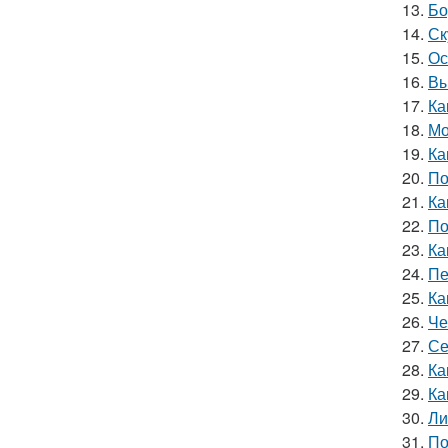
13.
Бо
14.
Ск
15.
Ос
16.
Вы
17.
Ка
18.
Мо
19.
Ка
20.
По
21.
Ка
22.
По
23.
Ка
24.
Пе
25.
Ка
26.
Че
27.
Се
28.
Ка
29.
Ка
30.
Ли
31.
По