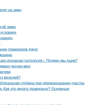
рукт на зиму
лгой зимы
 условиях
словиях
в
сание помидоров Ажур
Украине
цио-духовная патология». Почему мы пьем?
лимон чеснок мед
актики
без мозолей?
. Идеальная глубина при перекапывании участка
. Как это делать правильно? Основные