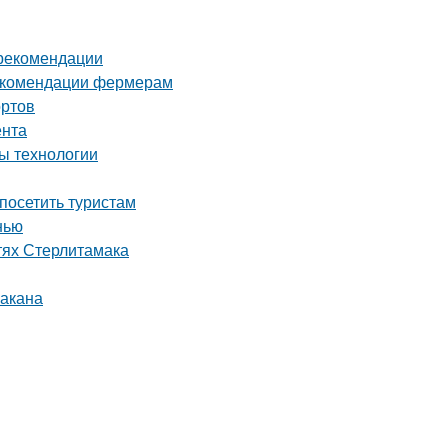
 рекомендации
рекомендации фермерам
ортов
ента
ы технологии
посетить туристам
нью
тях Стерлитамака
бакана