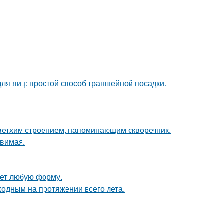
ля яиц: простой способ траншейной посадки.
 ветхим строением, напоминающим скворечник.
твимая.
ает любую форму.
ходным на протяжении всего лета.