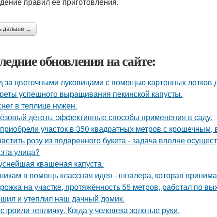
дение правил ее приготовления.
ь дальше →
ледние обновления на сайте:
д за цветочными луковицами с помощью картонных лотков д
реты успешного выращивания пекинской капусты.
снег в теплице нужен.
ёзовый дёготь: эффективные способы применения в саду.
приобрели участок в 350 квадратных метров с крошечным,
астить розу из подаренного букета - задача вполне осущес
 этa улица?
уснейшая квашеная капуста.
никам в помощь классная идея - шпалера, которая приним
рожка на участке, протяжённость 55 метров, работал по вы
шил и утеплил наш дачный домик.
строили тепличку. Когда у человека золотые руки.