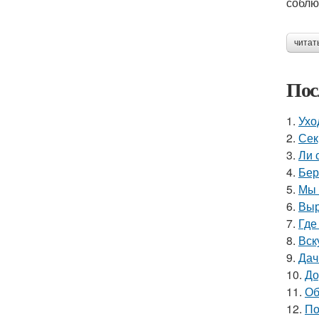
соблю
читат
Пос
1.
Ухо
2.
Сек
3.
Ли 
4.
Бер
5.
Мы 
6.
Выр
7.
Где
8.
Вск
9.
Дач
10.
До
11.
Об
12.
По