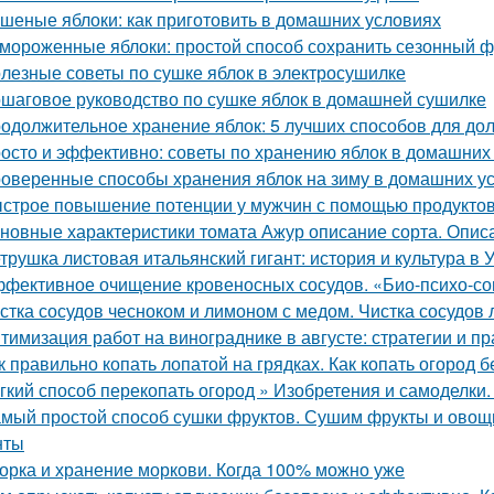
шеные яблоки: как приготовить в домашних условиях
мороженные яблоки: простой способ сохранить сезонный ф
лезные советы по сушке яблок в электросушилке
шаговое руководство по сушке яблок в домашней сушилке
одолжительное хранение яблок: 5 лучших способов для до
осто и эффективно: советы по хранению яблок в домашних
оверенные способы хранения яблок на зиму в домашних у
строе повышение потенции у мужчин с помощью продукто
новные характеристики томата Ажур описание сорта. Опи
трушка листовая итальянский гигант: история и культура в 
фективное очищение кровеносных сосудов. «Био-психо-со
стка сосудов чесноком и лимоном с медом. Чистка сосудов 
тимизация работ на винограднике в августе: стратегии и пр
к правильно копать лопатой на грядках. Как копать огород 
гкий способ перекопать огород » Изобретения и самоделки
мый простой способ сушки фруктов. Сушим фрукты и овощи
нты
орка и хранение моркови. Когда 100% можно уже