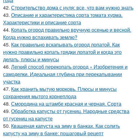
года
42.
Строительство дома с нуля: все, что вам нужно знать
43.
Описание и характеристика сорта томата хурма.
Характеристики и описание сорта
44.
Копать огород правильно вручную осенью и весной.
Когда нужно вспахивать землю?
45.
Как правильно вскапывать огород лопатой. Как
нужно правильно копать грядки лопатой и когда это
делать, плюсы и минусы
46.
Легкий способ перекопать огород » Изобретения и
самоделки. Идеальная глубина при перекапывании
участка
47.
Как хранить мытую морковь. Плюсы и минусы
сохранения мытого корнеплода
48.
Смородина на штамбе красная и черная. Сорта
49.
Обработка капусты от гусениц. Народные средства
от гусениц на капусте
50.
Квашеная капуста на зиму в банках. Как солить
капусту на зиму в банке: пошаговый рецепт