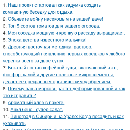
1.
Наш проект стартовал как задумка создать
компактную беседку для отдыха.
2.
Объявите войну насекомым на вашей даче!
3.
Топ 5 сортов томатов для вашего огорода.
4.
Моя соседка мощную и крепкую рассаду выращивает.
5.
Эпоха детства известного мальчика!
6.
Древняя восточная методика: раствор,
способствующий появлению первых корешков у любого
черенка всего за двое суток.
7.
Богатый состав кофейной гущи, включающий азот,
фосфор, калий и другие полезные микроэлементы,
делает её прекрасным органическим удобрением.
8.
Почему ваша морковь растет деформированной и как
это исправить?
9.
Ароматный хлеб в пакете.
10.
Анкл бенс - супер салат.
11.
Виноград в Сибири и на Урале: Когда посадить и как
ухаживать