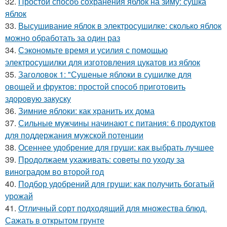
32.
Простой способ сохранения яблок на зиму: сушка
яблок
33.
Высушивание яблок в электросушилке: сколько яблок
можно обработать за один раз
34.
Сэкономьте время и усилия с помощью
электросушилки для изготовления цукатов из яблок
35.
Заголовок 1: "Сушеные яблоки в сушилке для
овощей и фруктов: простой способ приготовить
здоровую закуску
36.
Зимние яблоки: как хранить их дома
37.
Сильные мужчины начинают с питания: 6 продуктов
для поддержания мужской потенции
38.
Осеннее удобрение для груши: как выбрать лучшее
39.
Продолжаем ухаживать: советы по уходу за
виноградом во второй год
40.
Подбор удобрений для груши: как получить богатый
урожай
41.
Отличный сорт подходящий для множества блюд.
Сажать в открытом грунте