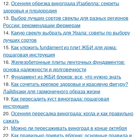
12.
Осенняя обрезка винограда Изабелла: секреты
здоровья и плодородия
13.
Выбор лучших сортов свеклы для разных регионов
России: рекомендации фермерам
14.
Какую свеклу выбрать для Урала: советы по выбору
лучших сортов
15.
Как уложить fundament из плит ЖБИ для дома:
пошаговая инструкция
16.
Железобетонные плиты ленточных фундаментов:
основа надежности и долговечности
17.
Фундамент из ЖБИ блоков: все, что нужно знать
18.
Как сочетать крепкое здоровье и красивую фигуру?
Лайфхаки для гармоничного образа жизни
19.
Как пересадить куст винограда: пошаговая
инструкция
20.
Осенняя пересадка винограда: когда и как правильно
сажать
21.
Можно ли пересаживать виноград в конце октября
22.
Как правильно привить яблоню: основные правила и