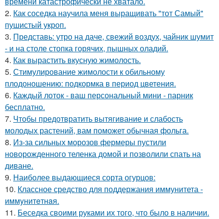
времени катастрофически не хватало.
2.
Как соседка научила меня выращивать "тот Самый"
пушистый укроп.
3.
Представь: утро на даче, свежий воздух, чайник шумит
- и на столе стопка горячих, пышных оладий.
4.
Как вырастить вкусную жимолость.
5.
Стимулирование жимолости к обильному
плодоношению: подкормка в период цветения.
6.
Каждый лоток - ваш персональный мини - парник
бесплатно.
7.
Чтобы предотвратить вытягивание и слабость
молодых растений, вам поможет обычная фольга.
8.
Из-за сильных морозов фермеры пустили
новорожденного теленка домой и позволили спать на
диване.
9.
Наиболее выдающиеся сорта огурцов:
10.
Классное средство для поддержания иммунитета -
иммyнитeтнaя.
11.
Беседка своими руками их того, что было в наличии.