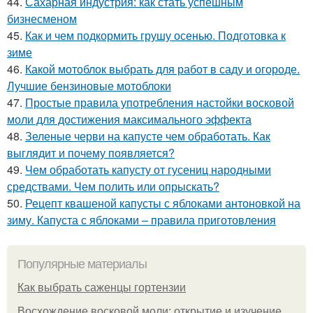
44.
Сахарная индустрия: как стать успешным
бизнесменом
45.
Как и чем подкормить грушу осенью. Подготовка к
зиме
46.
Какой мотоблок выбрать для работ в саду и огороде.
Лучшие бензиновые мотоблоки
47.
Простые правила употребления настойки восковой
моли для достижения максимального эффекта
48.
Зеленые черви на капусте чем обработать. Как
выглядит и почему появляется?
49.
Чем обработать капусту от гусениц народными
средствами. Чем полить или опрыскать?
50.
Рецепт квашеной капусты с яблоками антоновкой на
зиму. Капуста с яблоками – правила приготовления
Популярные материалы
Как выбрать саженцы гортензии
Восхождение восковой моли: открытие и изучение