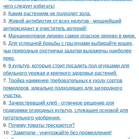
чего следует избегать!
2.
Каким растениям не подходит зола.
3.
Живой антибиотик от всех недугов - мощнейший
антиоксидант и очиститель артерий!
4.
Манцинелловое дерево самое опасное дерево в мире.
5.
Для успешной борьбы с грызунами выбирайте кошек,
чьи природные охотничьи задатки выражены наиболее
ярко.
6.
9 культур, которые стоит посадить под огурцами для
обильного урожая и крепкого здоровья растений.
7.
Тройка наименее требовательных к уходу сортов
помидоров, идеально подходящих для загородного
участка.
8.
Зачерствевший хлеб - отличное решение для
подкормки огородных культур, служащее основой для
питательного удобрения.
9.
Почему томаты трескаются?
10.
"Заметили - уничтожайте без промедления!