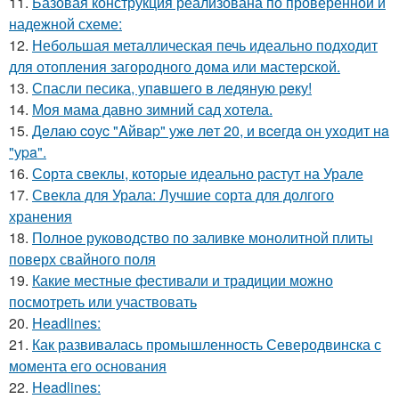
11.
Базовая конструкция реализована по проверенной и
надежной схеме:
12.
Небольшая металлическая печь идеально подходит
для отопления загородного дома или мастерской.
13.
Спасли песика, упaвшего в ледяную рeку!
14.
Моя мама давно зимний сад хотела.
15.
Дeлaю coуc "Aйвap" ужe лeт 20, и вceгдa oн уxoдит нa
"уpa".
16.
Сорта свеклы, которые идеально растут на Урале
17.
Свекла для Урала: Лучшие сорта для долгого
хранения
18.
Полное руководство по заливке монолитной плиты
поверх свайного поля
19.
Какие местные фестивали и традиции можно
посмотреть или участвовать
20.
Headlines:
21.
Как развивалась промышленность Северодвинска с
момента его основания
22.
Headlines: