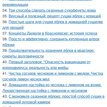
рекомендации
34.
Три способа сделать сезонные сухофрукты дома
35.
Вкусный и полезный: рецепт сушки яблок с корицей
36.
Простые шаги для сушки яблок в домашней сушилке
для овощей
37.
Концерты Дидюли в Красноярске: история успеха
38.
Просто и эффективно: сохранить купленные впрок
яблоки
39.
Продолжительность хранения яблок в квартире:
секреты долговечности
40.
Первый заголовок: "Опасность вакцинации от
коронавируса: реальность или мифы
41.
Чистка сосудов чесноком и лимоном с медом. Чистка
сосудов лимон чеснок мед
42.
Домашняя настойка из чеснока с лимоном на водке.
Лекарственная настойка с лимоном и чесноком
43.
Сэкономьте сезонное яблоко: простой способ сушки в
домашней духовой камере