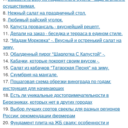
осуществимая.
8.
Нежный салат на праздничный стол.
9.
Любимый райский уголок.
10.
Капуста провансаль - вкуснейший рецепт.
11.
Делали на заказ - беседка и терраса в едином стиле.
12.
"Мадам Морковка" -. Вкусный и остренький салат на
зиму.
13.
Обалденный пирог "Шарлотка С Капустой" -.
14.
Кабачки, которые покорят своим вкусом -.
15.
Caлaт из кaбaчкoв "Тaтapcкaя Пecня" нa зиму.
16.
Скумбрия на мангале.
17.
Пошаговая схема обрезки винограда по годам:
инструкция для начинающих
18.
Есть ли уникальные достопримечательности в
Березниках, которых нет в других городах
19.
Выбор лучших сортов свеклы для разных регионов
России: рекомендации фермерам
20.
Фундамент плита на ЖБ сваях: особенности и