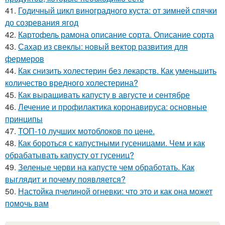
41.
Годичный цикл виноградного куста: от зимней спячки
до созревания ягод
42.
Картофель рамона описание сорта. Описание сорта
43.
Сахар из свеклы: новый вектор развития для
фермеров
44.
Как снизить холестерин без лекарств. Как уменьшить
количество вредного холестерина?
45.
Как выращивать капусту в августе и сентябре
46.
Лечение и профилактика коронавируса: основные
принципы
47.
ТОП-10 лучших мотоблоков по цене.
48.
Как бороться с капустными гусеницами. Чем и как
обрабатывать капусту от гусениц?
49.
Зеленые черви на капусте чем обработать. Как
выглядит и почему появляется?
50.
Настойка пчелиной огневки: что это и как она может
помочь вам