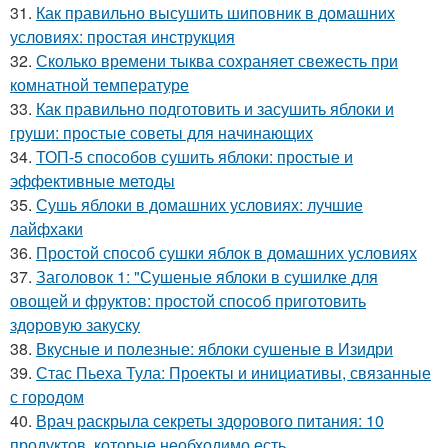
31.
Как правильно высушить шиповник в домашних
условиях: простая инструкция
32.
Сколько времени тыква сохраняет свежесть при
комнатной температуре
33.
Как правильно подготовить и засушить яблоки и
груши: простые советы для начинающих
34.
ТОП-5 способов сушить яблоки: простые и
эффективные методы
35.
Сушь яблоки в домашних условиях: лучшие
лайфхаки
36.
Простой способ сушки яблок в домашних условиях
37.
Заголовок 1: "Сушеные яблоки в сушилке для
овощей и фруктов: простой способ приготовить
здоровую закуску
38.
Вкусные и полезные: яблоки сушеные в Изидри
39.
Стас Пьеха Тула: Проекты и инициативы, связанные
с городом
40.
Врач раскрыла секреты здорового питания: 10
продуктов, которые необходимо есть