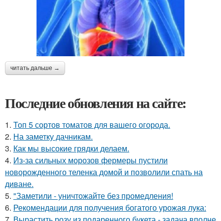
читать дальше →
Последние обновления на сайте:
1.
Топ 5 сортов томатов для вашего огорода.
2.
На заметку дачникам.
3.
Как мы высокие грядки делаем.
4.
Из-за сильных морозов фермеры пустили
новорожденного теленка домой и позволили спать на
диване.
5.
"Заметили - уничтожайте без промедления!
6.
Рекомендации для получения богатого урожая лука:
7.
Вырастить розу из подаренного букета - задача вполне