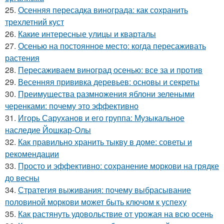
25.
Осенняя пересадка винограда: как сохранить
трехлетний куст
26.
Какие интересные улицы и кварталы
27.
Осенью на постоянное место: когда пересаживать
растения
28.
Пересаживаем виноград осенью: все за и против
29.
Весенняя прививка деревьев: основы и секреты
30.
Преимущества размножения яблони зелеными
черенками: почему это эффективно
31.
Игорь Саруханов и его группа: Музыкальное
наследие Йошкар-Олы
32.
Как правильно хранить тыкву в доме: советы и
рекомендации
33.
Просто и эффективно: сохранение моркови на грядке
до весны
34.
Стратегия выживания: почему выбрасывание
половиной моркови может быть ключом к успеху
35.
Как растянуть удовольствие от урожая на всю осень