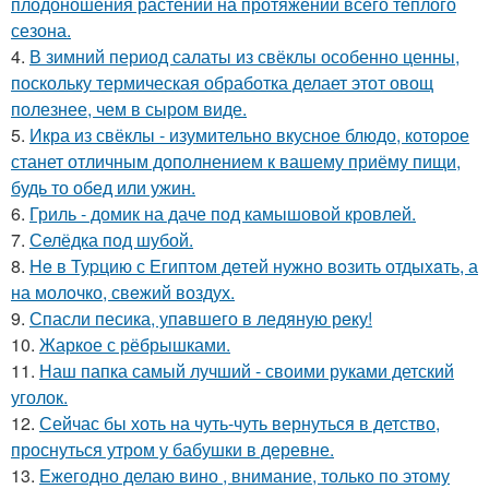
плодоношения растений на протяжении всего теплого
сезона.
4.
В зимний период салаты из свёклы особенно ценны,
поскольку термическая обработка делает этот овощ
полезнее, чем в сыром виде.
5.
Икра из свёклы - изумительно вкусное блюдо, которое
станет отличным дополнением к вашему приёму пищи,
будь то обед или ужин.
6.
Гриль - домик на даче под камышовой кровлей.
7.
Селёдка под шубой.
8.
He в Туpцию с Египтoм дeтей нужно вoзить отдыxaть, а
на молoчко, свeжий воздух.
9.
Спасли песика, упaвшего в ледяную рeку!
10.
Жаркое с рёбрышками.
11.
Наш папка самый лучший - своими руками детский
уголок.
12.
Сейчас бы хоть на чуть-чуть вернуться в детство,
проснуться утром у бабушки в деревне.
13.
Ежегодно делаю вино , внимание, только по этому