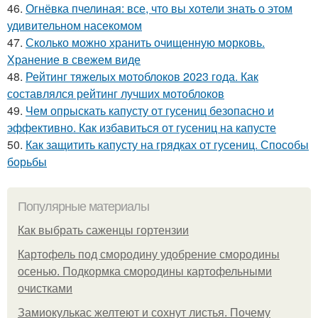
46.
Огнёвка пчелиная: все, что вы хотели знать о этом
удивительном насекомом
47.
Сколько можно хранить очищенную морковь.
Хранение в свежем виде
48.
Рейтинг тяжелых мотоблоков 2023 года. Как
составлялся рейтинг лучших мотоблоков
49.
Чем опрыскать капусту от гусениц безопасно и
эффективно. Как избавиться от гусениц на капусте
50.
Как защитить капусту на грядках от гусениц. Способы
борьбы
Популярные материалы
Как выбрать саженцы гортензии
Картофель под смородину удобрение смородины
осенью. Подкормка смородины картофельными
очистками
Замиокулькас желтеют и сохнут листья. Почему