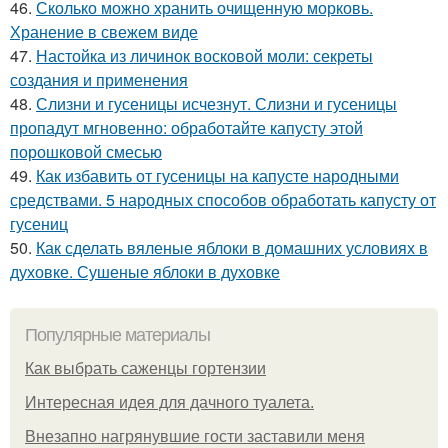
46.
Сколько можно хранить очищенную морковь.
Хранение в свежем виде
47.
Настойка из личинок восковой моли: секреты
создания и применения
48.
Слизни и гусеницы исчезнут. Слизни и гусеницы
пропадут мгновенно: обработайте капусту этой
порошковой смесью
49.
Как избавить от гусеницы на капусте народными
средствами. 5 народных способов обработать капусту от
гусениц
50.
Как сделать вяленые яблоки в домашних условиях в
духовке. Сушеные яблоки в духовке
Популярные материалы
Как выбрать саженцы гортензии
Интересная идея для дачного туалета.
Внезапно нагрянувшие гости заставили меня