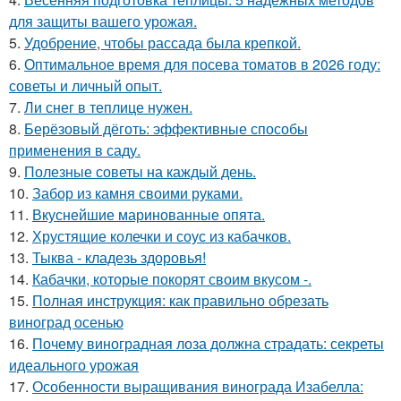
для защиты вашего урожая.
5.
Удобрение, чтобы рассада была крепкoй.
6.
Оптимальное время для посева томатов в 2026 году:
советы и личный опыт.
7.
Ли снег в теплице нужен.
8.
Берёзовый дёготь: эффективные способы
применения в саду.
9.
Полезные советы на каждый день.
10.
Забор из камня своими руками.
11.
Вкуснейшие маринованные опята.
12.
Хрустящие колечки и соус из кабачков.
13.
Тыква - кладезь здоровья!
14.
Кабачки, которые покорят своим вкусом -.
15.
Полная инструкция: как правильно обрезать
виноград осенью
16.
Почему виноградная лоза должна страдать: секреты
идеального урожая
17.
Особенности выращивания винограда Изабелла: