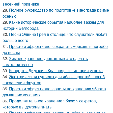
весенней прививке
28.
Полное руководство по подготовке винограда к зиме
осенью
29.
Какие исторические события наиболее важны для
истории Белгорода
30.
Песни Элвина Грея в столице: что слушатели любят
больше всего
31.
Просто и эффективно: сохранить морковь в погребе
до весны
32.
Зимнее хранение урожая: как это сделать
самостоятельно
33.
Концерты Дидюли в Красноярске: история успеха
34.
Электрическая сушилка для яблок: простой способ
сохранения фруктов
35.
Просто и эффективно: советы по хранению яблок в
домашних условиях
36.
Продолжительное хранение яблок: 5 секретов,
которые вы должны знать
37.
Просто и эффективно: сохраним яблоки и груши до