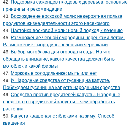
42.
Подкормка саженцев плодовых деревьев: основные
принципы и рекомендации
43.
Восхождение восковой моли: невероятная польза
продуктов жизнедеятельности этого насекомого
44.
Настойка восковой моли: новый подход к лечению
45.
Размножение черной смородины черенками летом.
Размножение смородины зелеными черенками
46.
Выбор мотоблока для огорода и сада. На что
обращать внимание, какого качества должен быть
мотоблок и какой фирмы
47.
Морковь в холодильнике: мыть или нет
48.
ᐉ Народные средства от гусениц на капусте.
Побеждаем гусениц на капусте народными средства
49.
Средства против вредителей капусты. Народные
средства от вредителей капусты – чем обработать
растения
50.
Капуста квашеная с яблоками на зиму. Способ
квашения