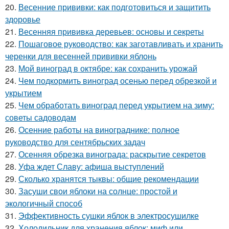
20.
Весенние прививки: как подготовиться и защитить
здоровье
21.
Весенняя прививка деревьев: основы и секреты
22.
Пошаговое руководство: как заготавливать и хранить
черенки для весенней прививки яблонь
23.
Мой виноград в октябре: как сохранить урожай
24.
Чем подкормить виноград осенью перед обрезкой и
укрытием
25.
Чем обработать виноград перед укрытием на зиму:
советы садоводам
26.
Осенние работы на винограднике: полное
руководство для сентябрьских задач
27.
Осенняя обрезка винограда: раскрытие секретов
28.
Уфа ждет Славу: афиша выступлений
29.
Сколько хранятся тыквы: общие рекомендации
30.
Засуши свои яблоки на солнце: простой и
экологичный способ
31.
Эффективность сушки яблок в электросушилке
32.
Холодильник для хранения яблок: миф или