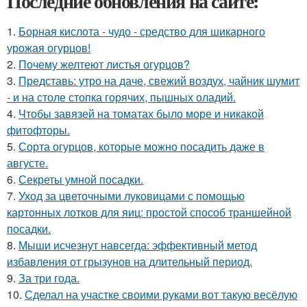
Последние обновления на сайте:
1.
Борная кислота - чудо - средство для шикарного
урожая огурцов!
2.
Почему желтеют листья огурцов?
3.
Представь: утро на даче, свежий воздух, чайник шумит
- и на столе стопка горячих, пышных оладий.
4.
Чтобы завязей на томатах было море и никакой
фитофторы.
5.
Сорта огурцов, которые можно посадить даже в
августе.
6.
Секреты умной посадки.
7.
Уход за цветочными луковицами с помощью
картонных лотков для яиц: простой способ траншейной
посадки.
8.
Мыши исчезнут навсегда: эффективный метод
избавления от грызунов на длительный период.
9.
За три года.
10.
Сделал на участке своими руками вот такую весёлую