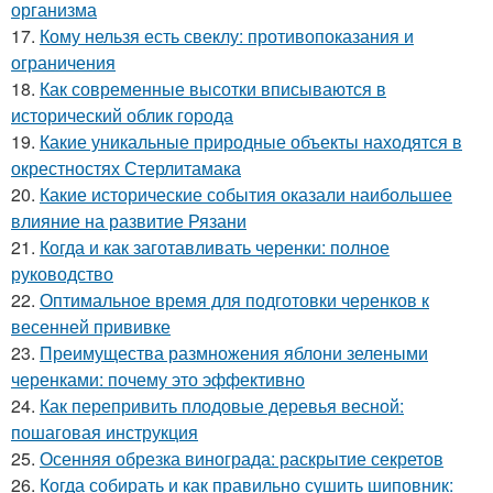
организма
17.
Кому нельзя есть свеклу: противопоказания и
ограничения
18.
Как современные высотки вписываются в
исторический облик города
19.
Какие уникальные природные объекты находятся в
окрестностях Стерлитамака
20.
Какие исторические события оказали наибольшее
влияние на развитие Рязани
21.
Когда и как заготавливать черенки: полное
руководство
22.
Оптимальное время для подготовки черенков к
весенней прививке
23.
Преимущества размножения яблони зелеными
черенками: почему это эффективно
24.
Как перепривить плодовые деревья весной:
пошаговая инструкция
25.
Осенняя обрезка винограда: раскрытие секретов
26.
Когда собирать и как правильно сушить шиповник: