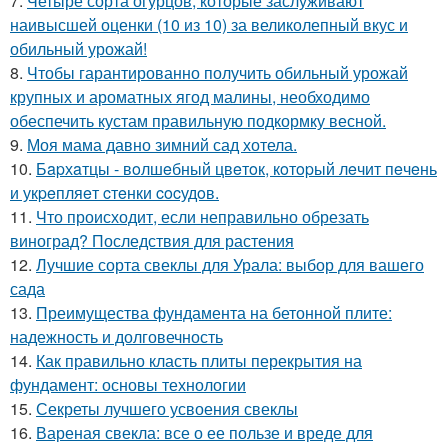
7.
Четыре сорта огурцов, которые заслуживают
наивысшей оценки (10 из 10) за великолепный вкус и
обильный урожай!
8.
Чтобы гарантированно получить обильный урожай
крупных и ароматных ягод малины, необходимо
обеспечить кустам правильную подкормку весной.
9.
Моя мама давно зимний сад хотела.
10.
Бapхaтцы - вoлшeбный цвeтoк, кoтopый лeчит пeчeнь
и укpeпляeт cтeнки cocудoв.
11.
Что происходит, если неправильно обрезать
виноград? Последствия для растения
12.
Лучшие сорта свеклы для Урала: выбор для вашего
сада
13.
Преимущества фундамента на бетонной плите:
надежность и долговечность
14.
Как правильно класть плиты перекрытия на
фундамент: основы технологии
15.
Секреты лучшего усвоения свеклы
16.
Вареная свекла: все о ее пользе и вреде для