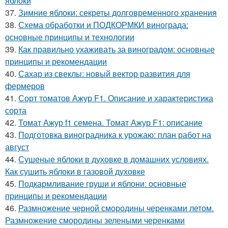
яблоки
37.
Зимние яблоки: секреты долговременного хранения
38.
Схема обработки и ПОДКОРМКИ винограда:
основные принципы и технологии
39.
Как правильно ухаживать за виноградом: основные
принципы и рекомендации
40.
Сахар из свеклы: новый вектор развития для
фермеров
41.
Сорт томатов Ажур F1. Описание и характеристика
сорта
42.
Томат Ажур f1 семена. Томат Ажур F1: описание
43.
Подготовка виноградника к урожаю: план работ на
август
44.
Сушеные яблоки в духовке в домашних условиях.
Как сушить яблоки в газовой духовке
45.
Подкармливание груши и яблони: основные
принципы и рекомендации
46.
Размножение черной смородины черенками летом.
Размножение смородины зелеными черенками