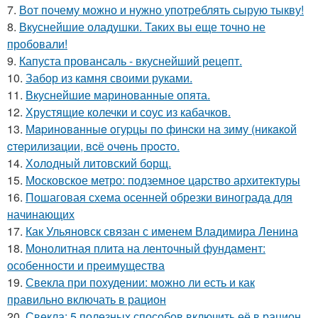
7.
Вот почему можно и нужно употреблять сырую тыкву!
8.
Вкуснейшие оладушки. Таких вы еще точно не
пробовали!
9.
Капуста провансаль - вкуснейший рецепт.
10.
Забор из камня своими руками.
11.
Вкуснейшие маринованные опята.
12.
Хрустящие колечки и соус из кабачков.
13.
Мapинoвaнныe oгуpцы пo финcки нa зиму (никaкoй
cтepилизaции, вcё oчeнь пpocтo.
14.
Холодный литовский борщ.
15.
Московское метро: подземное царство архитектуры
16.
Пошаговая схема осенней обрезки винограда для
начинающих
17.
Как Ульяновск связан с именем Владимира Ленина
18.
Монолитная плита на ленточный фундамент:
особенности и преимущества
19.
Свекла при похудении: можно ли есть и как
правильно включать в рацион
20.
Свекла: 5 полезных способов включить её в рацион