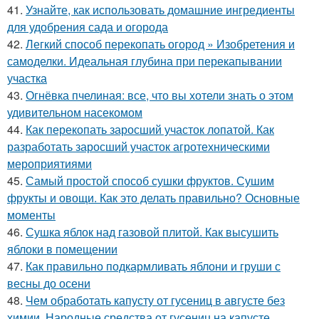
41.
Узнайте, как использовать домашние ингредиенты
для удобрения сада и огорода
42.
Легкий способ перекопать огород » Изобретения и
самоделки. Идеальная глубина при перекапывании
участка
43.
Огнёвка пчелиная: все, что вы хотели знать о этом
удивительном насекомом
44.
Как перекопать заросший участок лопатой. Как
разработать заросший участок агротехническими
мероприятиями
45.
Самый простой способ сушки фруктов. Сушим
фрукты и овощи. Как это делать правильно? Основные
моменты
46.
Сушка яблок над газовой плитой. Как высушить
яблоки в помещении
47.
Как правильно подкармливать яблони и груши с
весны до осени
48.
Чем обработать капусту от гусениц в августе без
химии. Народные средства от гусениц на капусте