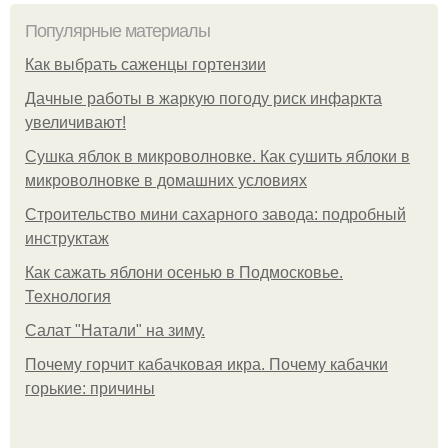
Популярные материалы
Как выбрать саженцы гортензии
Дачные работы в жаркую погоду риск инфаркта
увеличивают!
Сушка яблок в микроволновке. Как сушить яблоки в
микроволновке в домашних условиях
Строительство мини сахарного завода: подробный
инструктаж
Как сажать яблони осенью в Подмосковье.
Технология
Caлaт "Нaтaли" нa зиму.
Почему горчит кабачковая икра. Почему кабачки
горькие: причины