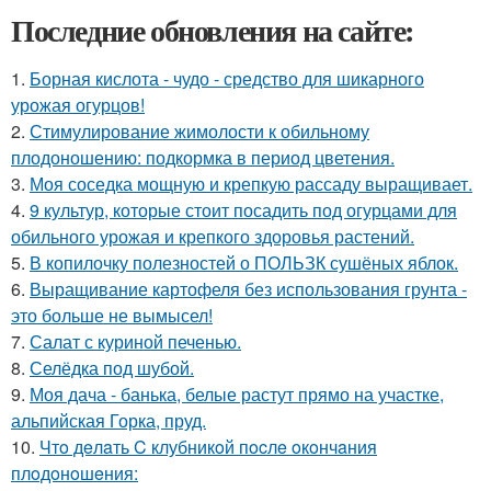
Последние обновления на сайте:
1.
Борная кислота - чудо - средство для шикарного
урожая огурцов!
2.
Стимулирование жимолости к обильному
плодоношению: подкормка в период цветения.
3.
Моя соседка мощную и крепкую рассаду выращивает.
4.
9 культур, которые стоит посадить под огурцами для
обильного урожая и крепкого здоровья растений.
5.
В копилочку полезностей о ПОЛЬЗК сушёных яблок.
6.
Выращивание картофеля без использования грунта -
это больше не вымысел!
7.
Салат с куриной печенью.
8.
Селёдка под шубой.
9.
Моя дача - банька, белые растут прямо на участке,
альпийская Горка, пруд.
10.
Чтo дeлaть C клубникoй пocлe oкoнчaния
плoдoнoшeния: