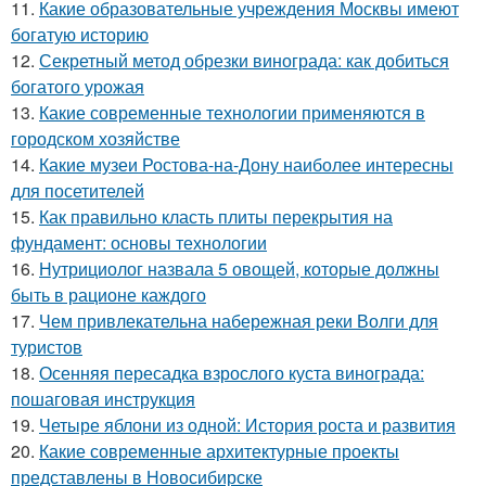
11.
Какие образовательные учреждения Москвы имеют
богатую историю
12.
Секретный метод обрезки винограда: как добиться
богатого урожая
13.
Какие современные технологии применяются в
городском хозяйстве
14.
Какие музеи Ростова-на-Дону наиболее интересны
для посетителей
15.
Как правильно класть плиты перекрытия на
фундамент: основы технологии
16.
Нутрициолог назвала 5 овощей, которые должны
быть в рационе каждого
17.
Чем привлекательна набережная реки Волги для
туристов
18.
Осенняя пересадка взрослого куста винограда:
пошаговая инструкция
19.
Четыре яблони из одной: История роста и развития
20.
Какие современные архитектурные проекты
представлены в Новосибирске