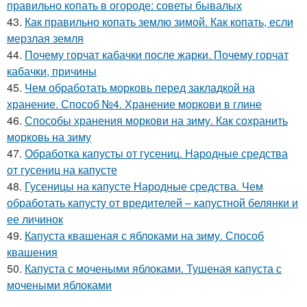
правильно копать в огороде: советы бывалых
43.
Как правильно копать землю зимой. Как копать, если
мерзлая земля
44.
Почему горчат кабачки после жарки. Почему горчат
кабачки, причины
45.
Чем обработать морковь перед закладкой на
хранение. Способ №4. Хранение моркови в глине
46.
Способы хранения моркови на зиму. Как сохранить
морковь на зиму
47.
Обработка капусты от гусениц. Народные средства
от гусениц на капусте
48.
Гусеницы на капусте Народные средства. Чем
обработать капусту от вредителей – капустной белянки и
ее личинок
49.
Капуста квашеная с яблоками на зиму. Способ
квашения
50.
Капуста с мочеными яблоками. Тушеная капуста с
мочеными яблоками