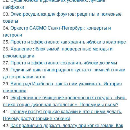
лайфхаки
33.
Электросушилка для фруктов: рецепты и полезные
советы
34.
Оркестр CAGMO Санкт-Петербург: концерты и
гастроли
35.
Просто и эффективно: как хранить яблоки в квартире
36.
Хранение яблок зимой: проверенные методы и
рекомендации
37.
Просто и эффективно: сохранить яблоки до зимы
38.
Годичный цикл виноградного куста: от зимней спячки
до созревания ягод
39.
Виноград Изабелла, как за ним ухаживать. История
появления
40.
Эффективное очищение кровеносных сосудов. «Био-
психо-социо-духовная патология». Почему мы пьем?
41.
Почему растут горькие кабачки и что с ними делать.
Почему растут горькие кабачки
42.
Как правильно держать лопату при копке земли. Как