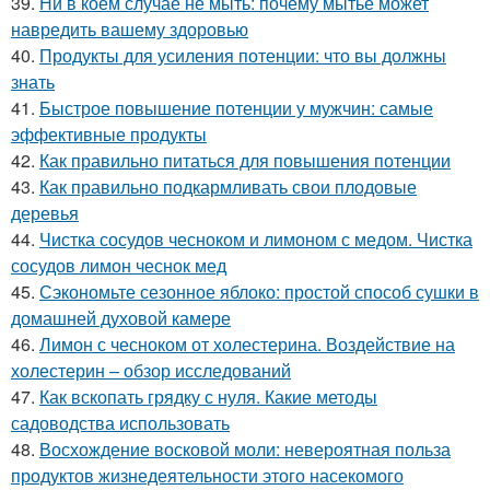
39.
Ни в коем случае не мыть: почему мытьё может
навредить вашему здоровью
40.
Продукты для усиления потенции: что вы должны
знать
41.
Быстрое повышение потенции у мужчин: самые
эффективные продукты
42.
Как правильно питаться для повышения потенции
43.
Как правильно подкармливать свои плодовые
деревья
44.
Чистка сосудов чесноком и лимоном с медом. Чистка
сосудов лимон чеснок мед
45.
Сэкономьте сезонное яблоко: простой способ сушки в
домашней духовой камере
46.
Лимон с чесноком от холестерина. Воздействие на
холестерин – обзор исследований
47.
Как вскопать грядку с нуля. Какие методы
садоводства использовать
48.
Восхождение восковой моли: невероятная польза
продуктов жизнедеятельности этого насекомого