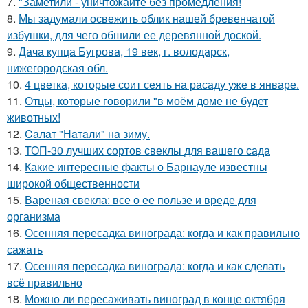
7.
"Заметили - уничтожайте без промедления!
8.
Мы задумали освежить облик нашей бревенчатой
избушки, для чего обшили ее деревянной доской.
9.
Дача купца Бугрова, 19 век, г. володарск,
нижегородская обл.
10.
4 цветка, которые соит сеять на расаду уже в январе.
11.
Отцы, которые говорили "в моём доме не будет
животных!
12.
Caлaт "Нaтaли" нa зиму.
13.
ТОП-30 лучших сортов свеклы для вашего сада
14.
Какие интересные факты о Барнауле известны
широкой общественности
15.
Вареная свекла: все о ее пользе и вреде для
организма
16.
Осенняя пересадка винограда: когда и как правильно
сажать
17.
Осенняя пересадка винограда: когда и как сделать
всё правильно
18.
Можно ли пересаживать виноград в конце октября