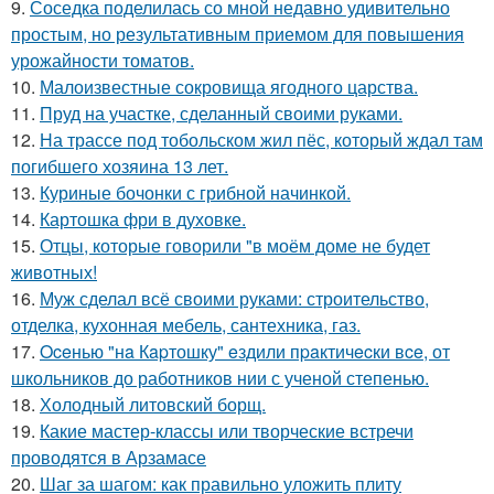
9.
Соседка поделилась со мной недавно удивительно
простым, но результативным приемом для повышения
урожайности томатов.
10.
Малоизвестные сокровища ягодного царства.
11.
Пруд на участке, сделанный своими руками.
12.
На трассе под тобольском жил пёс, который ждал там
погибшего хозяина 13 лет.
13.
Куриные бочонки с грибной начинкой.
14.
Картошка фри в духовке.
15.
Отцы, которые говорили "в моём доме не будет
животных!
16.
Муж сделал всё своими руками: строительство,
отделка, кухонная мебель, сантехника, газ.
17.
Oceнью "нa Кapтошку" eздили пpaктичecки вce, от
школьников до работников нии с ученой степенью.
18.
Холодный литовский борщ.
19.
Какие мастер-классы или творческие встречи
проводятся в Арзамасе
20.
Шаг за шагом: как правильно уложить плиту