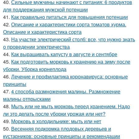
40.
Сильные мужчины начинают с питания: 6 продуктов
для поддержания мужской потенции
41.
Как правильно питаться для повышения потенции
42.
Описание и характеристики сорта томатов хурма.
Описание и характеристика сорта
43.
На участке электрический столб: все, что нужно знать
о проведении электричества
44.
Как выращивать капусту в августе и сентябре
45.
Как подготовить морковь к хранению на зиму после
уборки. Уборка корнеплода
46.
Лечение и профилактика коронавируса: основные
принципы
47.
4 способа размножения малины. Размножение
малины отпрысками
48.
Мыть или не мыть морковь перед хранением. Надо
ли это делать после уборки урожая или нет?
49.
Морковь в холодильнике: мыть или нет
50.
Весенняя подкормка плодовых деревьев и
кустарников: основные принципы и рекомендации