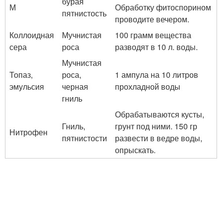
бурая
М
Обработку фитоспорином
пятнистость
проводите вечером.
Коллоидная
Мучнистая
100 грамм вещества
сера
роса
разводят в 10 л. воды.
Мучнистая
Топаз,
роса,
1 ампула на 10 литров
эмульсия
черная
прохладной воды
гниль
Обрабатываются кусты,
Гниль,
грунт под ними. 150 гр
Нитрофен
пятнистости
развести в ведре воды,
опрыскать.