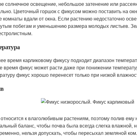
е солнечное освещение, небольшое затенение или рассея
льно. Цветочный горшок с фикусом можно поставить на окна
е комнаты вдали от окна. Если растению недостаточно осве
утым побегам и уменьшению размера молодых листьев. Зе
естролистным.
ература
нее время карликовому фикусу подходит диапазон температур
е время фикус может расти даже при понижении температу
ратуру фикус хорошо перенесет только при низкой влажнос
в
 относится к влаголюбивым растениям, поэтому полив ему
альный баланс, чтобы почва была всегда слегка влажной, н
ременно, нельзя допускать, чтобы пересыхал земляной ком