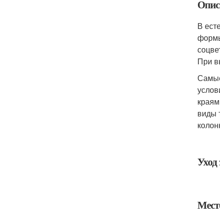
Опис
В ест
формы
соцве
При в
Самые
услов
краям
виды 
колон
Уход
Мест