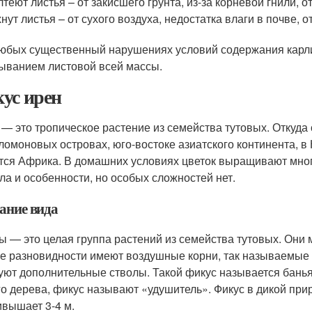
теют листья – от закисшего грунта, из-за корневой гнили, о
нут листья – от сухого воздуха, недостатка влаги в почве,
юбых существенный нарушениях условий содержания карл
ыванием листовой всей массы.
ус ирен
 — это тропическое растение из семейства тутовых. Откуда
ломоновых островах, юго-востоке азиатского континента, 
тся Африка. В домашних условиях цветок выращивают много
ла и особенности, но особых сложностей нет.
ание вида
ы — это целая группа растений из семейства тутовых. Они м
е разновидности имеют воздушные корни, так называемые 
уют дополнительные стволы. Такой фикус называется банья
го дерева, фикус называют «удушитель». Фикус в дикой при
ивышает 3-4 м.