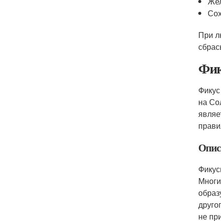
Жел
Сох
При л
сбрас
Фик
Фикус
на Со
являе
прави
Опис
Фикус
Многи
образ
друго
не пр