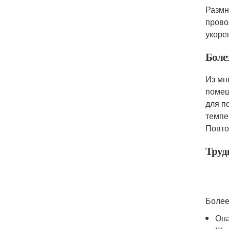
Размн
прово
укоре
Боле
Из мн
помещ
для п
темпе
Повто
Труд
Более
Опа