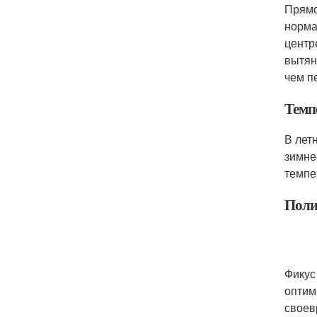
Прямо
норма
центр
вытян
чем п
Темп
В лет
зимне
темпе
Поли
Фикус
оптим
своев