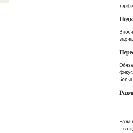
торфа
Подк
Вноси
вариа
Пере
Обяза
фикус
больш
Разм
Размн
– в в