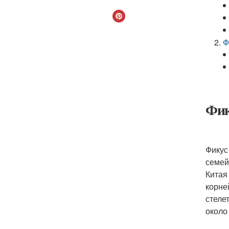
Ф
Фик
Фикус
семей
Китая
корне
стеле
около