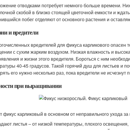
ожение отводками потребует немного больше времени. Ниж
лочной скобой в близко стоящей цветочной емкости и ждать
нившийся побег отделяют от основного растения и оставля
зни и вредители
огочисленных вредителей для фикуса карликового опасен то
ении с сухим жарким воздухом. Низкая влажность и высок
оявления и жизни этого вредителя. Бороться с ним необход
ратуры 40-45 градусов. Такой горячий душ для листьев и по
рять его нужно несколько раз, пока вредители не исчезнут 
ности при выращивании
т фикус карликовый в основном от неправильного ухода за 
дают листья – от низкой температуры, плохого освещения, 