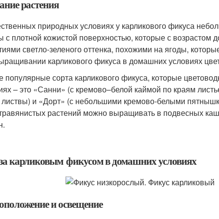
ание растения
ественных природных условиях у карликового фикуса неболь
 с плотной кожистой поверхностью, которые с возрастом до
тиями светло-зеленого оттенка, похожими на ягоды, котор
ыращивании карликового фикуса в домашних условиях цвет
 популярные сорта карликового фикуса, которые цветово
иях – это «Санни» (с кремово–белой каймой по краям листь
 листвы) и «Дорт» (с небольшими кремово-белыми пятнышк
травянистых растений можно выращивать в подвесных кашп
н.
 за карликовым фикусом в домашних условиях
оположение и освещение