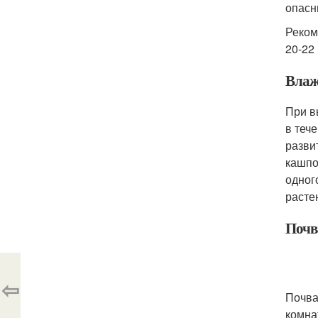
опасн
Реком
20-22
Влаж
При в
в теч
разви
кашпо
одног
расте
Почв
⇦
Почва
комна