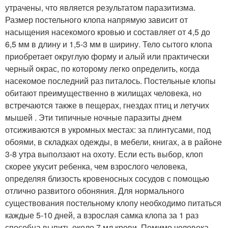
утрачены, что является результатом паразитизма.
Размер постельного клопа напрямую зависит от
насыщения насекомого кровью и составляет от 4,5 до
6,5 мм в длину и 1,5-3 мм в ширину. Тело сытого клопа
приобретает округлую форму и алый или практически
черный окрас, по которому легко определить, когда
насекомое последний раз питалось. Постельные клопы
обитают преимущественно в жилищах человека, но
встречаются также в пещерах, гнездах птиц и летучих
мышей . Эти типичные ночные паразиты днем
отсиживаются в укромных местах: за плинтусами, под
обоями, в складках одежды, в мебели, книгах, а в районе
3-8 утра выползают на охоту. Если есть выбор, клоп
скорее укусит ребенка, чем взрослого человека,
определяя близость кровеносных сосудов с помощью
отлично развитого обоняния. Для нормального
существования постельному клопу необходимо питаться
каждые 5-10 дней, а взрослая самка клопа за 1 раз
способна выпить около 7 мл крови. Помимо человека,