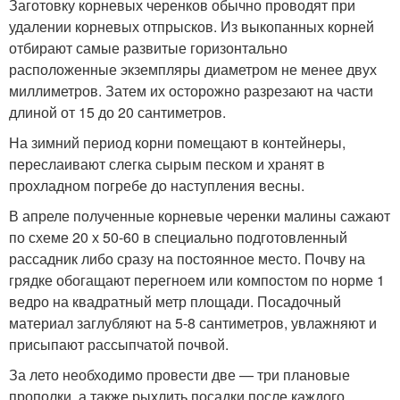
Заготовку корневых черенков обычно проводят при
удалении корневых отпрысков. Из выкопанных корней
отбирают самые развитые горизонтально
расположенные экземпляры диаметром не менее двух
миллиметров. Затем их осторожно разрезают на части
длиной от 15 до 20 сантиметров.
На зимний период корни помещают в контейнеры,
переслаивают слегка сырым песком и хранят в
прохладном погребе до наступления весны.
В апреле полученные корневые черенки малины сажают
по схеме 20 х 50-60 в специально подготовленный
рассадник либо сразу на постоянное место. Почву на
грядке обогащают перегноем или компостом по норме 1
ведро на квадратный метр площади. Посадочный
материал заглубляют на 5-8 сантиметров, увлажняют и
присыпают рассыпчатой почвой.
За лето необходимо провести две — три плановые
прополки, а также рыхлить посадки после каждого