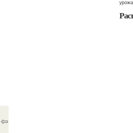
урожа
Рас
⇦