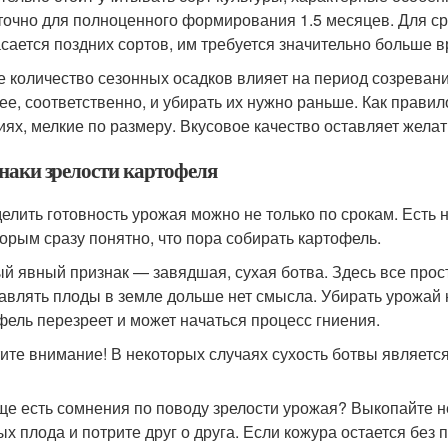
точно для полноценного формирования 1.5 месяцев. Для ср
асается поздних сортов, им требуется значительно больше 
 количество сезонных осадков влияет на период созревани
ее, соответственно, и убирать их нужно раньше. Как прави
иях, мелкие по размеру. Вкусовое качество оставляет желат
наки зрелости картофеля
елить готовность урожая можно не только по срокам. Есть 
торым сразу понятно, что пора собирать картофель.
й явный признак — завядшая, сухая ботва. Здесь все прост
тавлять плоды в земле дольше нет смысла. Убирать урожай 
фель перезреет и может начаться процесс гниения.
ите внимание! В некоторых случаях сухость ботвы являет
ще есть сомнения по поводу зрелости урожая? Выкопайте н
ых плода и потрите друг о друга. Если кожура остается без