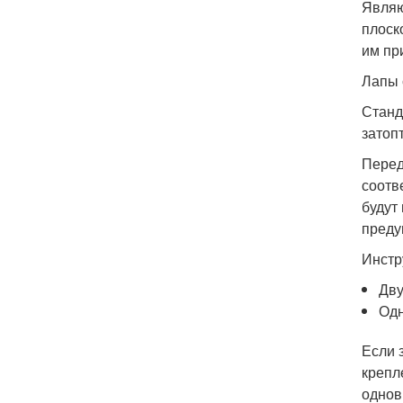
Являю
плоск
им пр
Лапы 
Станд
затопт
Перед
соотв
будут
преду
Инстр
Дву
Одн
Если 
крепл
однов