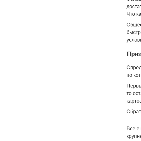
доста
Что к
Общее
быстр
услов
Приз
Опред
по ко
Первы
то ос
карто
Обрат
Все е
крупн