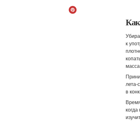
Как
Убира
к упо
плотн
копат
масса
Прини
лета-
в кон
Время
когда
изучи