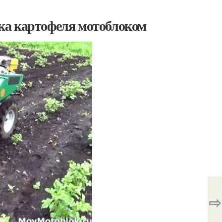
ка картофеля мотоблоком
⇨