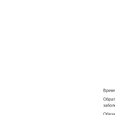
Время
Обрат
забол
Обяза