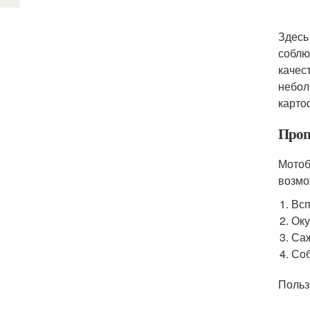
Здесь
соблю
качес
небол
карто
Проп
Мотоб
возмо
Всп
Оку
Саж
Соб
Польз