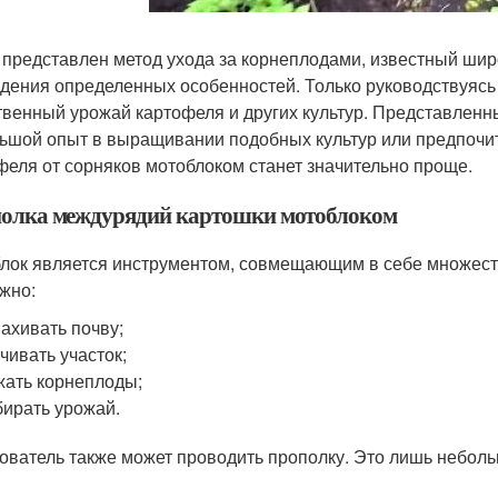
 представлен метод ухода за корнеплодами, известный широ
дения определенных особенностей. Только руководствуяс
твенный урожай картофеля и других культур. Представлен
ьшой опыт в выращивании подобных культур или предпочи
феля от сорняков мотоблоком станет значительно проще.
олка междурядий картошки мотоблоком
лок является инструментом, совмещающим в себе множест
жно:
ахивать почву;
чивать участок;
ать корнеплоды;
ирать урожай.
ователь также может проводить прополку. Это лишь небол