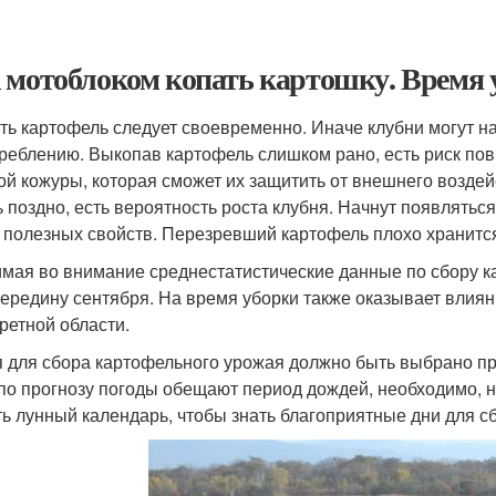
 мотоблоком копать картошку. Время 
ть картофель следует своевременно. Иначе клубни могут на
треблению. Выкопав картофель слишком рано, есть риск пов
ой кожуры, которая сможет их защитить от внешнего воздей
ь поздно, есть вероятность роста клубня. Начнут появляться
 полезных свойств. Перезревший картофель плохо хранится 
мая во внимание среднестатистические данные по сбору к
середину сентября. На время уборки также оказывает влия
кретной области.
 для сбора картофельного урожая должно быть выбрано пра
 по прогнозу погоды обещают период дождей, необходимо, н
ть лунный календарь, чтобы знать благоприятные дни для с