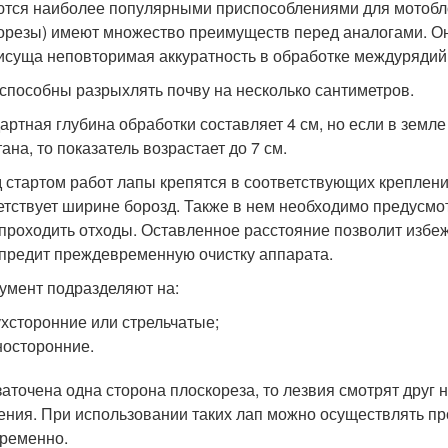
тся наиболее популярными приспособлениями для мотобло
орезы) имеют множество преимуществ перед аналогами. Они
исуща неповторимая аккуратность в обработке междурядий
способны разрыхлять почву на несколько сантиметров.
артная глубина обработки составляет 4 см, но если в земл
ана, то показатель возрастает до 7 см.
 стартом работ лапы крепятся в соответствующих креплен
етствует ширине борозд. Также в нем необходимо предусмо
 проходить отходы. Оставленное расстояние позволит избе
предит преждевременную очистку аппарата.
умент подразделяют на:
хсторонние или стрельчатые;
осторонние.
заточена одна сторона плоскореза, то лезвия смотрят друг 
ения. При использовании таких лап можно осуществлять пр
ременно.