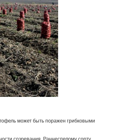
ртофель может быть поражен грибковыми
ности созревания. Раннеспелому сорту