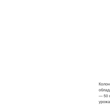
Колон
облад
— 50 
урожа