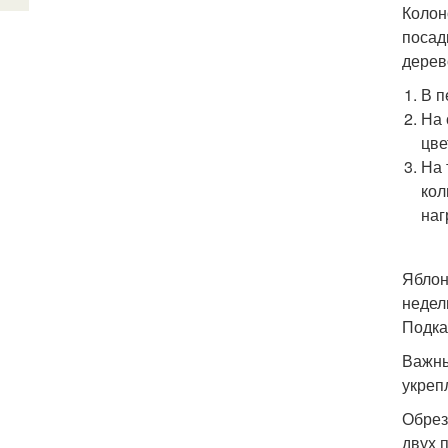
Колон
посадк
дерев
В п
На 
цве
На 
кол
наг
Яблон
недел
Подка
Важны
укреп
Обрез
двух 