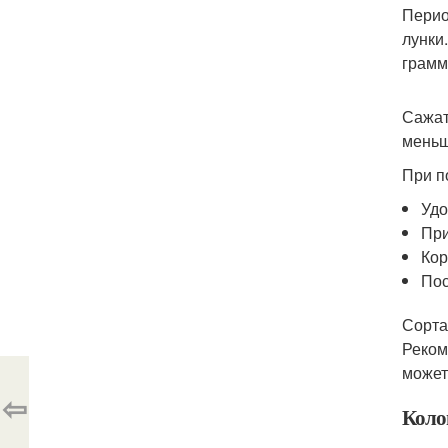
Перио
лунки
грамм
Сажат
меньш
При п
Удо
При
Кор
Пос
Сорта
Реком
может
⇦
Коло