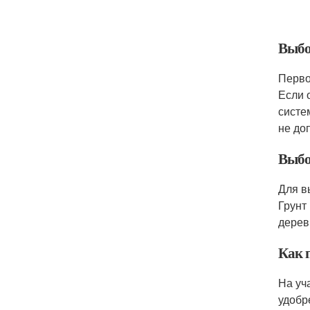
Выбо
Перво
Если 
систе
не до
Выбо
Для в
Грунт
дерев
Как 
На уч
удобр