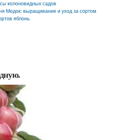
усы колоновидных садов
ня Медок: выращивание и уход за сортом
ортов яблонь
дную.