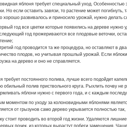
овидная яблоня требует специальный уход. Особенностью э
и. Но если оставить завязи, то растение может погибнуть, т
о хорошо развивалось и приносило урожай, нужно делать 
ервый год все цветки которые появились на дереве нужно у
следующий год прожериваются все плодовые веточки, остав
тение;
третий год проводится та же процедура, но оставляют в дв
ичество плодов, но учитывая прошлый урожай. Если яблоки
рузка на дерево и оно не справляется.
я требует постоянного полива, лучше всего подойдет капельн
ю обильный полив приствольного круга. Рыхлить почву не 
рмливать яблони нужно с первого года, и с каждым послед
м моментом по уходу за колоновидными яблонями является 
ляется от грызунов само дерево укрывается полностью так, 
ку стоит проводить во второй год жизни. Удаляются лишни
первых почек, из которых вырастут побеги замещения. Чаще