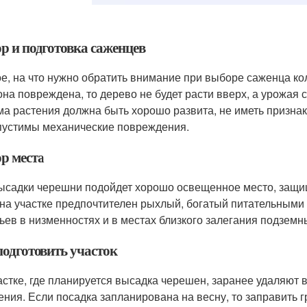
р и подготовка саженцев
е, на что нужно обратить внимание при выборе саженца к
она повреждена, то дерево не будет расти вверх, а урожая с
ма растения должна быть хорошо развита, не иметь признак
пустимы механические повреждения.
р места
ысадки черешни подойдет хорошо освещенное место, защищ
 на участке предпочтителен рыхлый, богатый питательными
ьев в низменностях и в местах близкого залегания подземн
подготовить участок
астке, где планируется высадка черешен, заранее удаляют 
ения. Если посадка запланирована на весну, то заправить гр