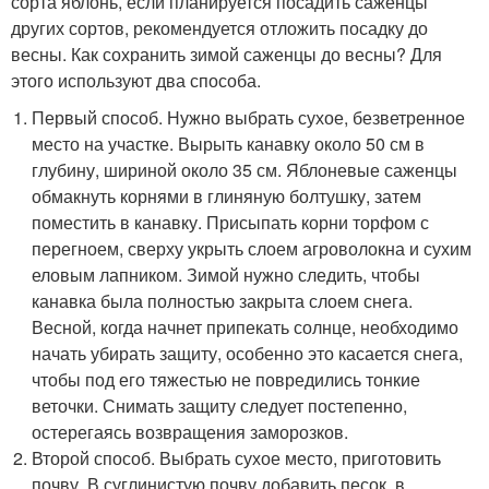
сорта яблонь, если планируется посадить саженцы
других сортов, рекомендуется отложить посадку до
весны. Как сохранить зимой саженцы до весны? Для
этого используют два способа.
Первый способ. Нужно выбрать сухое, безветренное
место на участке. Вырыть канавку около 50 см в
глубину, шириной около 35 см. Яблоневые саженцы
обмакнуть корнями в глиняную болтушку, затем
поместить в канавку. Присыпать корни торфом с
перегноем, сверху укрыть слоем агроволокна и сухим
еловым лапником. Зимой нужно следить, чтобы
канавка была полностью закрыта слоем снега.
Весной, когда начнет припекать солнце, необходимо
начать убирать защиту, особенно это касается снега,
чтобы под его тяжестью не повредились тонкие
веточки. Снимать защиту следует постепенно,
остерегаясь возвращения заморозков.
Второй способ. Выбрать сухое место, приготовить
почву. В суглинистую почву добавить песок, в