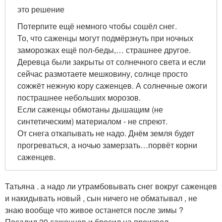
это решение
Потерпите ещё немного чтобы сошёл снег.
То, что саженцы могут подмёрзнуть при ночных
заморозках ещё пол-беды,… страшнее другое.
Деревца были закрыты от солнечного света и если
сейчас размотаете мешковину, солнце просто
сожжёт нежную кору саженцев. А солнечные ожоги
пострашнее небольших морозов.
Если саженцы обмотаны дышащим (не
синтетическим) материалом - не спреют.
От снега откапывать не надо. Днём земля будет
прогреваться, а ночью замерзать…порвёт корни
саженцев.
Татьяна . а надо ли утрамбовывать снег вокруг саженцев
и накидывать новый , сын ничего не обматывал , не
знаю вообще что живое останется после зимы ?
Посадил 20 саженцев и бросил на произвол …