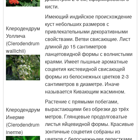
кисти.
Имеющий индийское происхождение
куст небольших размеров с
Клеродендрум
привлекательными декоративными
Уоллича
свойствами. Ветви свисающие. Лист
(Clerodendrum
длиной до 15 сантиметров
wallichii)
ланцетовидной формы с волнистыми
краями. Имеет пышные ароматные
соцветия кистевидной свисающей
формы из белоснежных цветков 2-3
сантиметров в диаметре. Иначе
называется Кивающим жасмином.
Растение с прямыми побегами,
вырастающими без обрезки до трёх
Клеродендрум
метров. Глянцевые продолговатые
Инерме
листья яйцевидной формы. Красивые
(Clerodendrum
зонтичные соцветия собраны из
inerme)
цветков с белоснежными лепестками