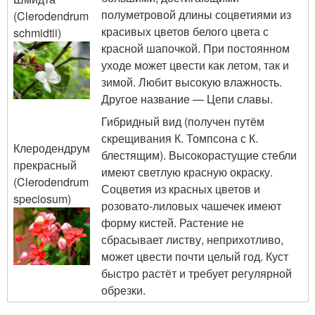
полуметровой длины соцветиями из
(Clerodendrum
красивых цветов белого цвета с
schmidtii)
красной шапочкой. При постоянном
уходе может цвести как летом, так и
зимой. Любит высокую влажность.
Другое название — Цепи славы.
Гибридный вид (получен путём
скрещивания К. Томпсона с К.
Клеродендрум
блестящим). Высокорастущие стебли
прекрасный
имеют светлую красную окраску.
(Clerodendrum
Соцветия из красных цветов и
speciosum)
розовато-лиловых чашечек имеют
форму кистей. Растение не
сбрасывает листву, неприхотливо,
может цвести почти целый год. Куст
быстро растёт и требует регулярной
обрезки.