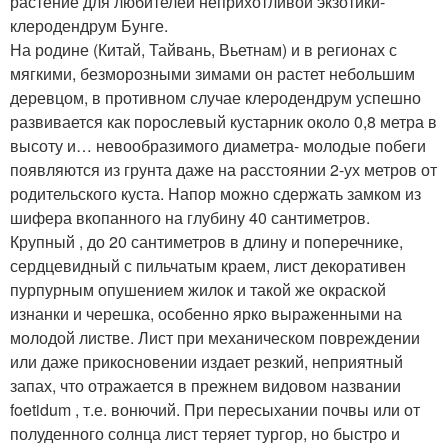
растение для любителей неприхотливой экзотики-
клеродендрум Бунге.
На родине (Китай, Тайвань, Вьетнам) и в регионах с
мягкими, безморозными зимами он растет небольшим
деревцом, в противном случае клеродендрум успешно
развивается как порослевый кустарник около 0,8 метра в
высоту и… невообразимого диаметра- молодые побеги
появляются из грунта даже на расстоянии 2-ух метров от
родительского куста. Напор можно сдержать замком из
шифера вкопанного на глубину 40 сантиметров.
Крупный , до 20 сантиметров в длину и поперечнике,
сердцевидный с пильчатым краем, лист декоративен
пурпурным опушением жилок и такой же окраской
изнанки и черешка, особенно ярко выраженными на
молодой листве. Лист при механическом повреждении
или даже прикосновении издает резкий, неприятный
запах, что отражается в прежнем видовом названии
foetidum , т.е. вонючий. При пересыхании почвы или от
полуденного солнца лист теряет тургор, но быстро и