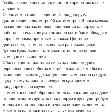
безболезненно восстанавливает его при оптимальных
условиях.
Очень декоративны соцветия клеродендрума,
достигающие в диаметре 20 сантиметров. Шапки мелких
розово-лиловатых цветков появляются на верхушках
побегов с начала августа по конец сентября и обладают
парфюмерным, приятным запахом. Цветение
длительное, т.к. многочисленные развивающиеся
бутоны буквально выталкивают отцветшие цветки
замещая их в соцветии.
Обильно цветет растение лишь на прошлогодних,
одревесневших побегах и, чтоб сохранить хотя бы их
основание, осенью до наступления заморозков следует
щедро замульчировать почву под кустарником,
предварительно окучив его.
Помимо весенней обрезки ветвей на расстоянии ладони
от поверхности грунта, клеродендрум в культуре требует
теплого и притененного в течении половины дня места.
Несмотря на относительную засухоустойчивость