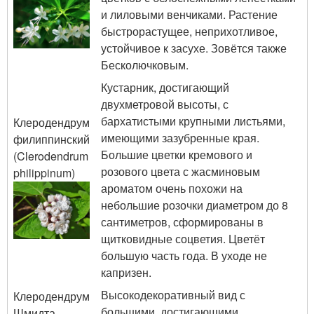
и лиловыми венчиками. Растение
быстрорастущее, неприхотливое,
устойчивое к засухе. Зовётся также
Бесколючковым.
Кустарник, достигающий
двухметровой высоты, с
бархатистыми крупными листьями,
Клеродендрум
имеющими зазубренные края.
филиппинский
Большие цветки кремового и
(Clerodendrum
розового цвета с жасминовым
philippinum)
ароматом очень похожи на
небольшие розочки диаметром до 8
сантиметров, сформированы в
щитковидные соцветия. Цветёт
большую часть года. В уходе не
капризен.
Высокодекоративный вид с
Клеродендрум
большими, достигающими
Шмидта