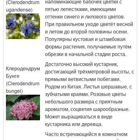
напоминающие бабочек цветки с
(Clerodendrum
пятью лепестками, имеющими
ugandense)
оттенки синего и лилового цветов.
При правильном уходе цветёт весной
и летом до второй половины осени.
Популярны кустовая и штамбовая
формы растения, получаемые путём
обрезки в начальной стадии роста.
Достаточно высокий кустарник,
Клеродендрум
достигающий трёхметровой высоты, с
Бунге
прямыми ветвистыми побегами.
(Clerodendrum
Родом из Китая. Листья шершавые, с
bungei)
зубчатыми краями. Розовые цветы
небольшого размера с приятным
ароматом, соцветия шарообразные.
Может выращиваться в виде
кустарника или деревца.
Часто встречающийся в комнатном