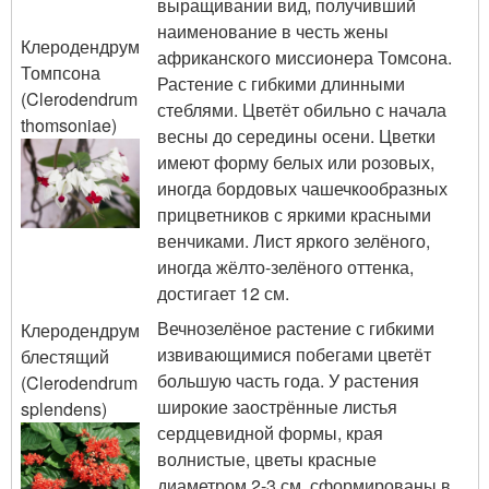
выращивании вид, получивший
наименование в честь жены
Клеродендрум
африканского миссионера Томсона.
Томпсона
Растение с гибкими длинными
(Clerodendrum
стеблями. Цветёт обильно с начала
thomsoniae)
весны до середины осени. Цветки
имеют форму белых или розовых,
иногда бордовых чашечкообразных
прицветников с яркими красными
венчиками. Лист яркого зелёного,
иногда жёлто-зелёного оттенка,
достигает 12 см.
Вечнозелёное растение с гибкими
Клеродендрум
извивающимися побегами цветёт
блестящий
большую часть года. У растения
(Clerodendrum
широкие заострённые листья
splendens)
сердцевидной формы, края
волнистые, цветы красные
диаметром 2-3 см, сформированы в