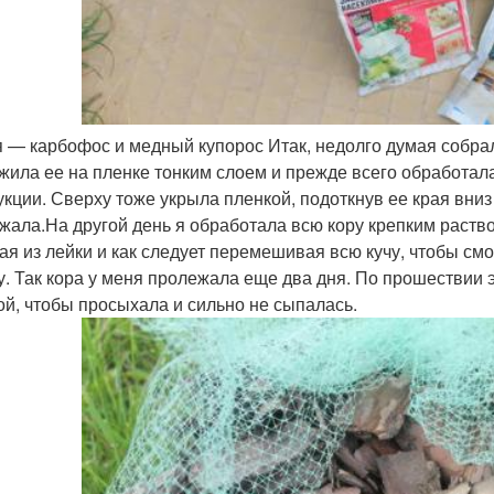
 — карбофос и медный купорос Итак, недолго думая собрал
жила ее на пленке тонким слоем и прежде всего обработал
укции. Сверху тоже укрыла пленкой, подоткнув ее края вниз 
жала.На другой день я обработала всю кору крепким раство
ая из лейки и как следует перемешивая всю кучу, чтобы смо
у. Так кора у меня пролежала еще два дня. По прошествии э
ой, чтобы просыхала и сильно не сыпалась.