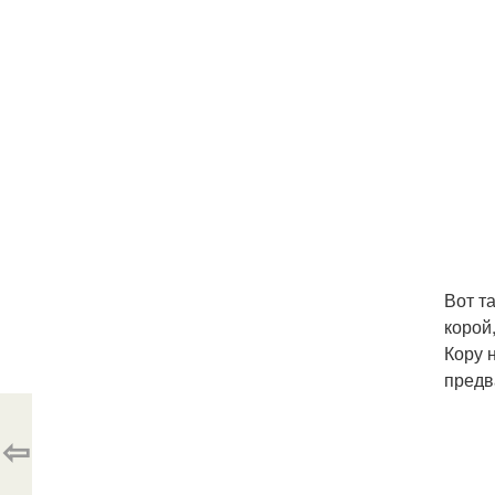
Вот т
корой
Кору 
предв
⇦