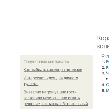
Кор
коп
Сод
К
Популярные материалы
К
Как выбрать саженцы гортензии
Ч
Интересная идея для дачного
туалета.
С
М
Внезапно нагрянувшие гости
заставили меня спешно искать
решение, так как на обстоятельный