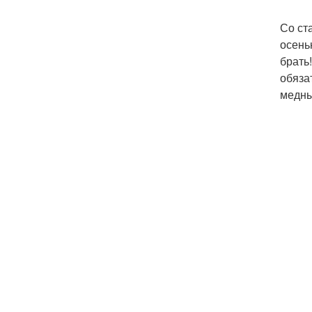
Со ст
осень
брать
обяза
медный