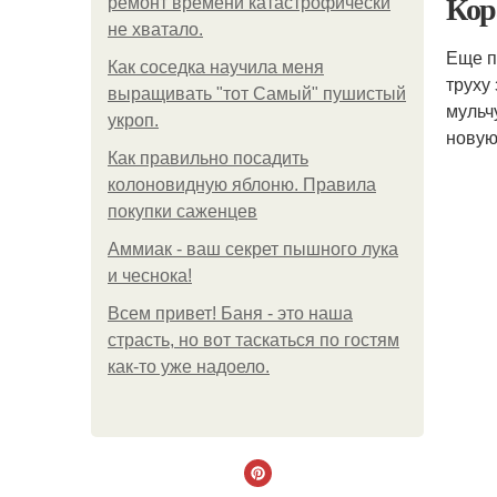
Кор
ремонт времени катастрофически
не хватало.
Еще п
Как соседка научила меня
труху
выращивать "тот Самый" пушистый
мульч
укроп.
новую
Как правильно посадить
колоновидную яблоню. Правила
покупки саженцев
Аммиак - ваш секрет пышного лука
и чеснока!
Всем привет! Баня - это наша
страсть, но вот таскаться по гостям
как-то уже надоело.