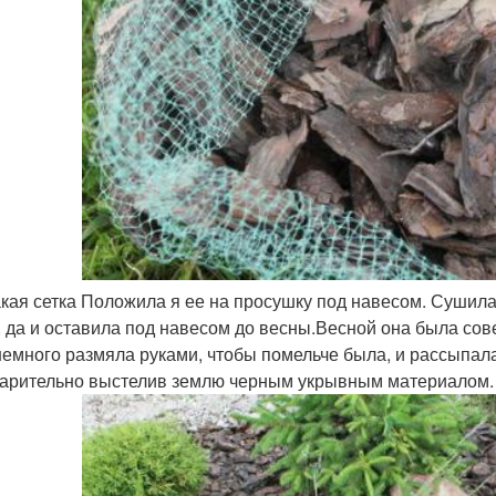
акая сетка Положила я ее на просушку под навесом. Сушила,
, да и оставила под навесом до весны.Весной она была со
немного размяла руками, чтобы помельче была, и рассыпа
арительно выстелив землю черным укрывным материалом.