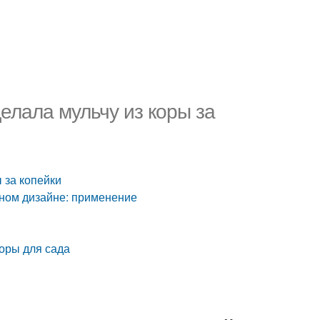
делала мульчу из коры за
 за копейки
тном дизайне: применение
коры для сада