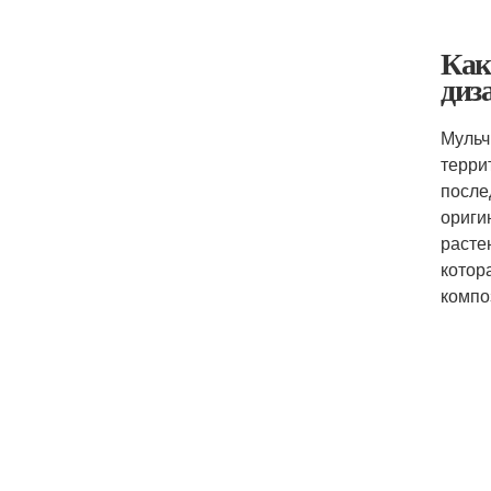
Как
диз
Мульч
терри
после
ориги
расте
котор
компо