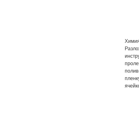
Химия
Разло
инстр
проле
полив
пленк
ячейк