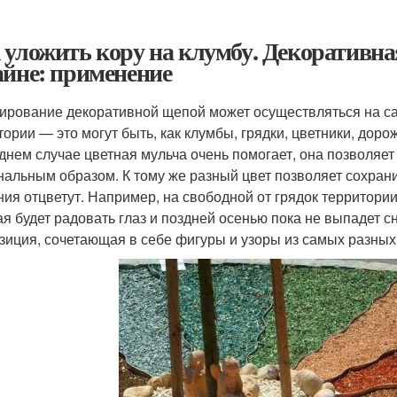
 уложить кору на клумбу. Декоративн
айне: применение
ирование декоративной щепой может осуществляться на с
тории — это могут быть, как клумбы, грядки, цветники, доро
днем случае цветная мульча очень помогает, она позволя
нальным образом. К тому же разный цвет позволяет сохранит
ния отцветут. Например, на свободной от грядок территори
ая будет радовать глаз и поздней осенью пока не выпадет с
зиция, сочетающая в себе фигуры и узоры из самых разных