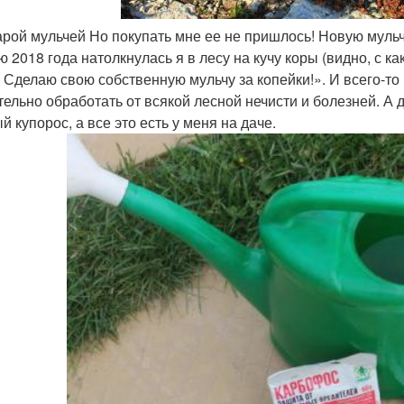
арой мульчей Но покупать мне ее не пришлось! Новую мульч
ю 2018 года натолкнулась я в лесу на кучу коры (видно, с к
! Сделаю свою собственную мульчу за копейки!». И всего-то
тельно обработать от всякой лесной нечисти и болезней. А 
 купорос, а все это есть у меня на даче.