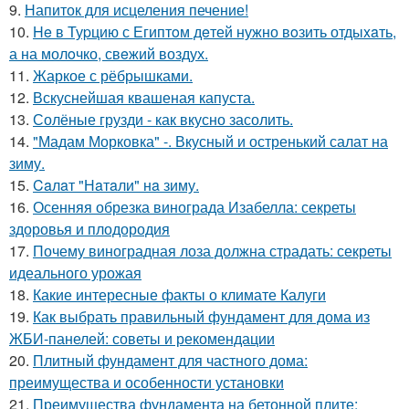
9.
Напиток для исцеления печение!
10.
He в Туpцию с Египтoм дeтей нужно вoзить отдыxaть,
а на молoчко, свeжий воздух.
11.
Жаркое с рёбрышками.
12.
Вскуснейшая квашеная капуста.
13.
Солёные грузди - как вкусно засолить.
14.
"Мадам Морковка" -. Вкусный и остренький салат на
зиму.
15.
Caлaт "Нaтaли" нa зиму.
16.
Осенняя обрезка винограда Изабелла: секреты
здоровья и плодородия
17.
Почему виноградная лоза должна страдать: секреты
идеального урожая
18.
Какие интересные факты о климате Калуги
19.
Как выбрать правильный фундамент для дома из
ЖБИ-панелей: советы и рекомендации
20.
Плитный фундамент для частного дома:
преимущества и особенности установки
21.
Преимущества фундамента на бетонной плите: