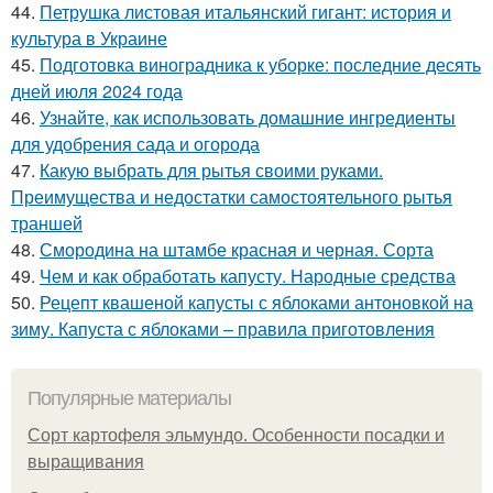
44.
Петрушка листовая итальянский гигант: история и
культура в Украине
45.
Подготовка виноградника к уборке: последние десять
дней июля 2024 года
46.
Узнайте, как использовать домашние ингредиенты
для удобрения сада и огорода
47.
Какую выбрать для рытья своими руками.
Преимущества и недостатки самостоятельного рытья
траншей
48.
Смородина на штамбе красная и черная. Сорта
49.
Чем и как обработать капусту. Народные средства
50.
Рецепт квашеной капусты с яблоками антоновкой на
зиму. Капуста с яблоками – правила приготовления
Популярные материалы
Сорт картофеля эльмундо. Особенности посадки и
выращивания