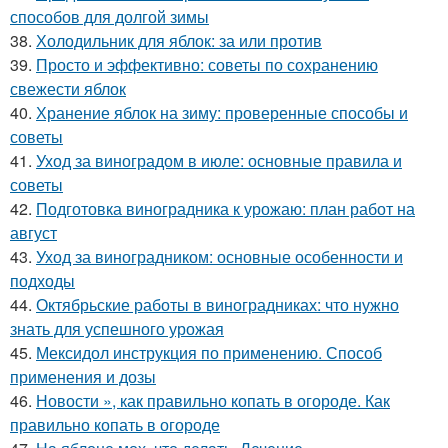
способов для долгой зимы
38.
Холодильник для яблок: за или против
39.
Просто и эффективно: советы по сохранению
свежести яблок
40.
Хранение яблок на зиму: проверенные способы и
советы
41.
Уход за виноградом в июле: основные правила и
советы
42.
Подготовка виноградника к урожаю: план работ на
август
43.
Уход за виноградником: основные особенности и
подходы
44.
Октябрьские работы в виноградниках: что нужно
знать для успешного урожая
45.
Мексидол инструкция по применению. Способ
применения и дозы
46.
Новости », как правильно копать в огороде. Как
правильно копать в огороде