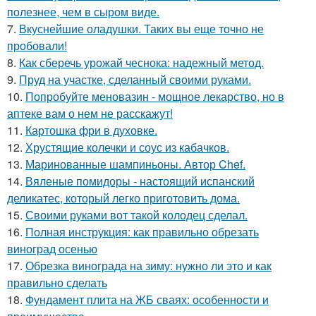
полезнее, чем в сыром виде.
7.
Вкуснейшие оладушки. Таких вы еще точно не
пробовали!
8.
Как сберечь урожай чеснока: надежный метод.
9.
Пруд на участке, сделанный своими руками.
10.
Попробуйте меновазин - мощное лекарство, но в
аптеке вам о нем не расскажут!
11.
Картошка фри в духовке.
12.
Хрустящие колечки и соус из кабачков.
13.
Маринованные шампиньоны. Автор Chef.
14.
Вяленые помидоры - настоящий испанский
деликатес, который легко приготовить дома.
15.
Своими руками вот такой колодец сделал.
16.
Полная инструкция: как правильно обрезать
виноград осенью
17.
Обрезка винограда на зиму: нужно ли это и как
правильно сделать
18.
Фундамент плита на ЖБ сваях: особенности и