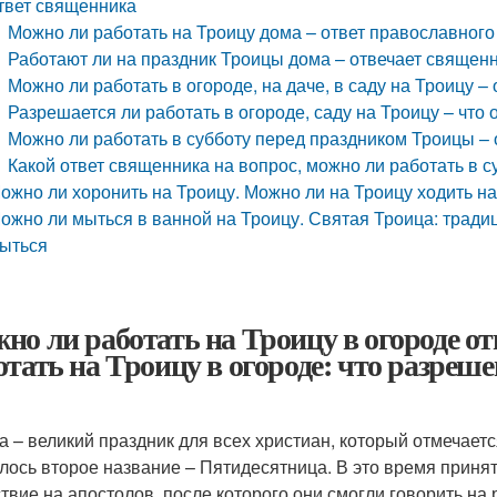
твет священника
Можно ли работать на Троицу дома – ответ православног
Работают ли на праздник Троицы дома – отвечает свящ
Можно ли работать в огороде, на даче, в саду на Троицу –
Разрешается ли работать в огороде, саду на Троицу – что
Можно ли работать в субботу перед праздником Троицы –
Какой ответ священника на вопрос, можно ли работать в 
ожно ли хоронить на Троицу. Можно ли на Троицу ходить н
ожно ли мыться в ванной на Троицу. Святая Троица: традиц
ыться
но ли работать на Троицу в огороде о
тать на Троицу в огороде: что разрешено
а – великий праздник для всех христиан, который отмечает
лось второе название – Пятидесятница. В это время приня
твие на апостолов, после которого они смогли говорить на 