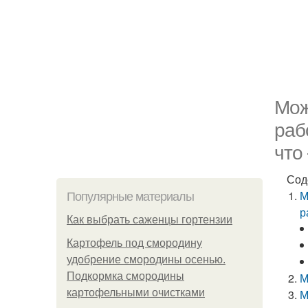
Мож
раб
что 
Сод
М
Популярные материалы
р
Как выбрать саженцы гортензии
Картофель под смородину
удобрение смородины осенью.
Подкормка смородины
М
картофельными очистками
М