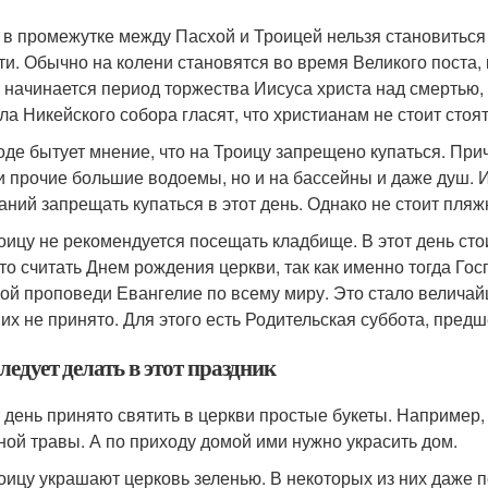
 в промежутке между Пасхой и Троицей нельзя становиться н
ти. Обычно на колени становятся во время Великого поста,
 начинается период торжества Иисуса христа над смертью, п
ла Никейского собора гласят, что христианам не стоит стоя
оде бытует мнение, что на Троицу запрещено купаться. Прич
и прочие большие водоемы, но и на бассейны и даже душ. 
аний запрещать купаться в этот день. Однако не стоит пляж
оицу не рекомендуется посещать кладбище. В этот день стои
то считать Днем рождения церкви, так как именно тогда Го
бой проповеди Евангелие по всему миру. Это стало величай
их не принято. Для этого есть Родительская суббота, пред
ледует делать в этот праздник
т день принято святить в церкви простые букеты. Например,
ной травы. А по приходу домой ими нужно украсить дом.
оицу украшают церковь зеленью. В некоторых из них даже 