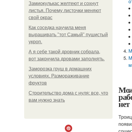
о
Замиокулькас желтеют и сохнут
листья. Почему листочки меняют
свой окрас
Как соседка научила меня
выращивать "тот Самый" пушистый
укроп.
М
А я себе такой дровник собрала,
М
вот закончила дровами заполнять.
м
Заморозка груш в домашних
условиях. Размораживание
фруктов
Мож
Строительство дома с нуля: все, что
рабо
вам нужно знать
нет
Троиц
появи
сошес