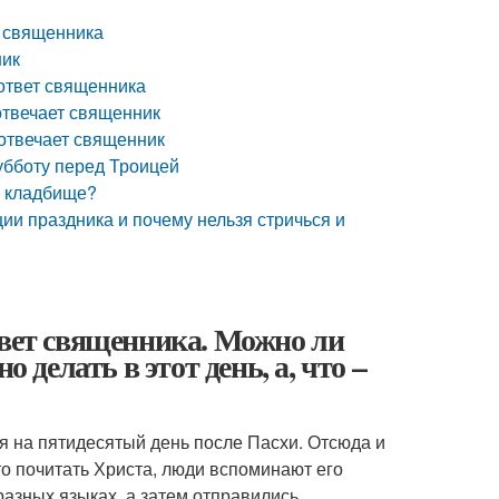
о священника
енник
 ответ священника
 отвечает священник
 отвечает священник
субботу перед Троицей
а кладбище?
ии праздника и почему нельзя стричься и
твет священника. Можно ли
 делать в этот день, а, что –
ся на пятидесятый день после Пасхи. Отсюда и
то почитать Христа, люди вспоминают его
разных языках, а затем отправились