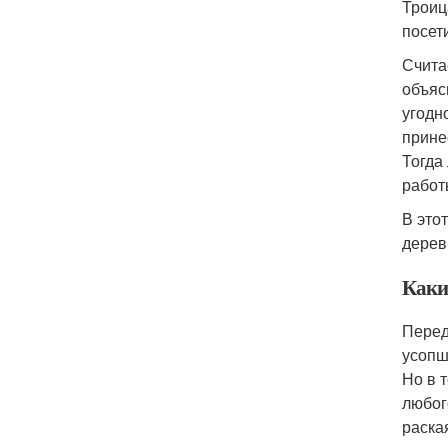
Троиц
посет
Счита
объяс
угодн
прине
Тогда
работы
В это
дерев
Каки
Перед
усопш
Но в 
любог
раска