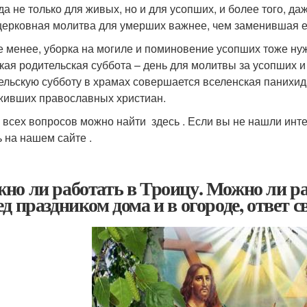
да не только для живых, но и для усопших, и более того, 
ерковная молитва для умерших важнее, чем заменившая ее
е менее, уборка на могиле и поминовение усопших тоже ну
кая родительская суббота – день для молитвы за усопших 
ельскую субботу в храмах совершается вселенская панихид
живших православных христиан.
 всех вопросов можно найти здесь . Если вы не нашли инт
ь на нашем сайте .
но ли работать в Троицу. Можно ли раб
ед праздником дома и в огороде, ответ