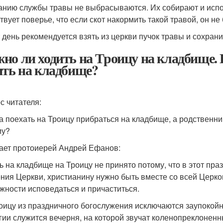
анию службы травы не выбрасываются. Их собирают и испо
твует поверье, что если скот накормить такой травой, он не
т день рекомендуется взять из церкви пучок травы и сохранит
но ли ходить на Троицу на кладбище. 
ить на кладбище?
с читателя:
а поехать на Троицу прибраться на кладбище, а родственниц
му?
ает протоиерей Андрей Ефанов:
ь на кладбище на Троицу не принято потому, что в этот пр
ния Церкви, христианину нужно быть вместе со всей Церковь
жности исповедаться и причаститься.
оицу из праздничного богослужения исключаются заупокойн
гии служится вечерня, на которой звучат коленопреклонен