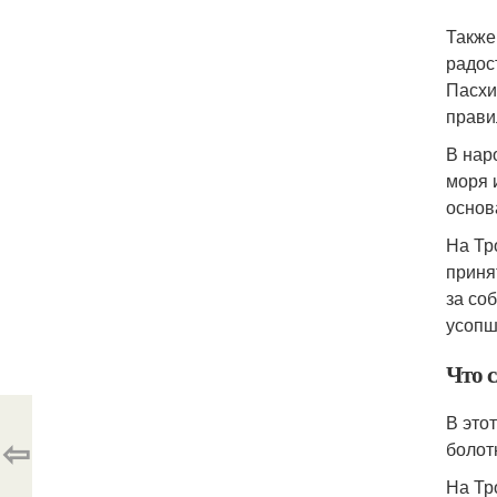
Также
радос
Пасхи
прави
В нар
моря 
основ
На Тр
приня
за со
усопш
Что с
В это
⇦
болот
На Тр