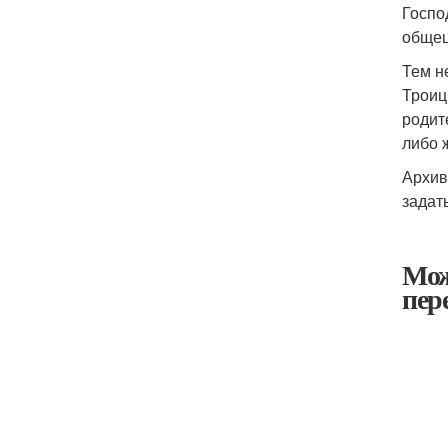
Госпо
общец
Тем н
Троиц
родит
либо 
Архив
задат
Мож
пер