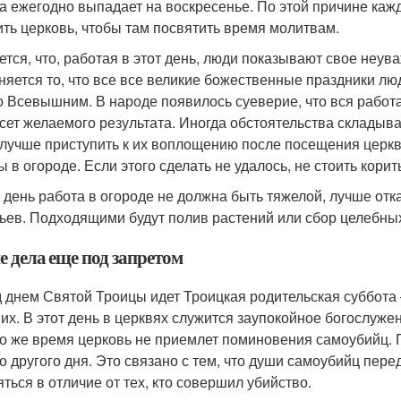
а ежегодно выпадает на воскресенье. По этой причине каж
ить церковь, чтобы там посвятить время молитвам.
ется, что, работая в этот день, люди показывают свое неув
няется то, что все все великие божественные праздники люд
о Всевышним. В народе появилось суеверие, что вся работа,
сет желаемого результата. Иногда обстоятельства складыва
 лучше приступить к их воплощению после посещения церкв
 в огороде. Если этого сделать не удалось, не стоить корить
т день работа в огороде не должна быть тяжелой, лучше от
ьев. Подходящими будут полив растений или сбор целебных
е дела еще под запретом
 днем Святой Троицы идет Троицкая родительская суббота 
их. В этот день в церквях служится заупокойное богослуж
то же время церковь не приемлет поминовения самоубийц. П
о другого дня. Это связано с тем, что души самоубийц пере
яться в отличие от тех, кто совершил убийство.