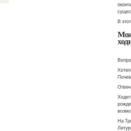
оконч
сущес
В это
Мож
ход
Вопро
Хотел
Поче
Отвеч
Ходит
рожде
возмо
На Тр
Литур