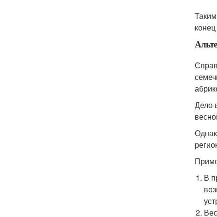
Таким
конец
Альте
Справ
семеч
абрик
Дело 
весно
Однак
регио
Приме
В п
воз
уст
Вес