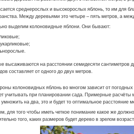
асается среднерослых и высокорослых яблонь, то им для б
ранства. Между деревьями это четыре – пять метров, а меж
ьно выделим колоновидные яблони. Они бывают:
ликовые;
укарликовые;
ьнорослые.
е высаживаются на расстоянии семидесяти сантиметров друг
дов составляет от одного до двух метров.
кроны колоновидных яблонь во многом зависит от погодных
ет учитывать при планировании сада. Примерные расчёты 
 умножить на два, это и будет то оптимальное расстояние 
ом, для того чтобы иметь четкое понимание какое же долж
ительно того, каких размеров будет дерево в зрелом возраст