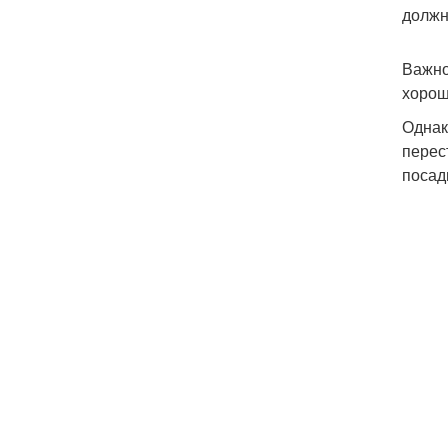
должн
Важно
хорош
Однак
перес
посад