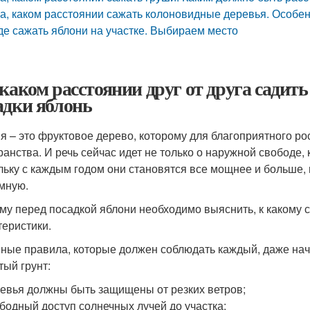
а, каком расстоянии сажать колоновидные деревья. Особе
де сажать яблони на участке. Выбираем место
 каком расстоянии друг от друга садить
адки яблонь
я – это фруктовое дерево, которому для благоприятного р
ранства. И речь сейчас идет не только о наружной свободе,
льку с каждым годом они становятся все мощнее и больше,
мную.
му перед посадкой яблони необходимо выяснить, к какому со
теристики.
ные правила, которые должен соблюдать каждый, даже на
тый грунт:
евья должны быть защищены от резких ветров;
бодный доступ солнечных лучей до участка;