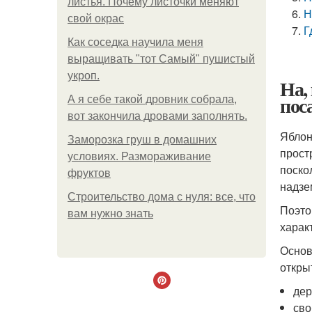
листья. Почему листочки меняют
Н
свой окрас
Г
Как соседка научила меня
выращивать "тот Самый" пушистый
укроп.
На,
пос
А я себе такой дровник собрала,
вот закончила дровами заполнять.
Яблон
Заморозка груш в домашних
прост
условиях. Размораживание
поско
фруктов
надзе
Строительство дома с нуля: все, что
Поэто
вам нужно знать
харак
Основ
откры
дер
сво