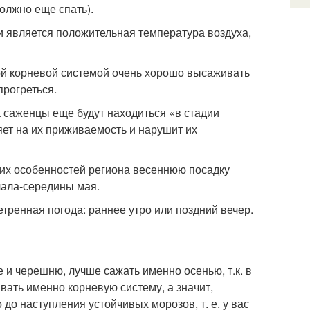
должно еще спать).
 является положительная температура воздуха,
той корневой системой очень хорошо высаживать
прогреться.
а саженцы еще будут находиться «в стадии
яет на их приживаемость и нарушит их
ких особенностей региона весеннюю посадку
чала-середины мая.
тренная погода: раннее утро или поздний вечер.
 и черешню, лучше сажать именно осенью, т.к. в
вать именно корневую систему, а значит,
 до наступления устойчивых морозов, т. е. у вас