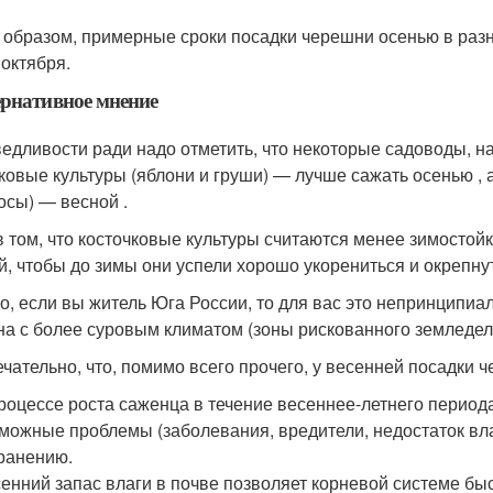
 образом, примерные сроки посадки черешни осенью в раз
 октября.
рнативное мнение
едливости ради надо отметить, что некоторые садоводы, н
ковые культуры (яблони и груши) — лучше сажать осенью , 
осы) — весной .
в том, что косточковые культуры считаются менее зимостой
й, чтобы до зимы они успели хорошо укорениться и окрепну
о, если вы житель Юга России, то для вас это непринципиал
на с более суровым климатом (зоны рискованного земледел
чательно, что, помимо всего прочего, у весенней посадки 
роцессе роста саженца в течение весеннее-летнего период
можные проблемы (заболевания, вредители, недостаток вл
ранению.
енний запас влаги в почве позволяет корневой системе бы