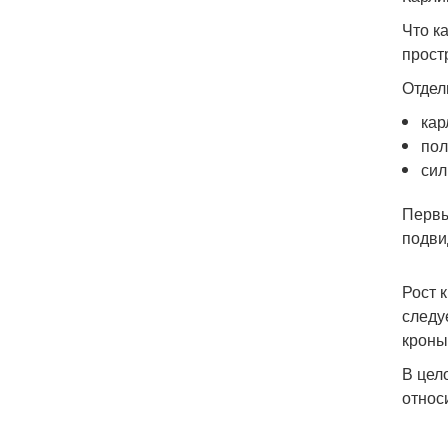
Что к
прост
Отдел
кар
пол
сил
Первы
подви
Рост 
следу
кроны
В цел
относ