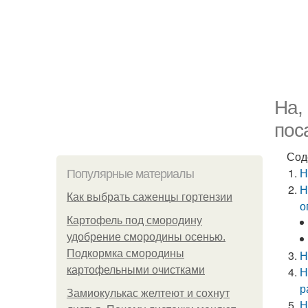
На,
пос
Сод
Н
Популярные материалы
Н
Как выбрать саженцы гортензии
о
Картофель под смородину
удобрение смородины осенью.
Подкормка смородины
Н
картофельными очистками
Н
р
Замиокулькас желтеют и сохнут
Н