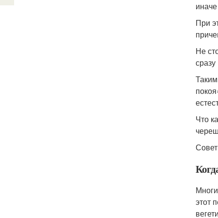
иначе 
При э
приче
Не ст
сразу 
Таким
покоя
естес
Что к
череш
Совет
Когд
Многи
этот 
вегет