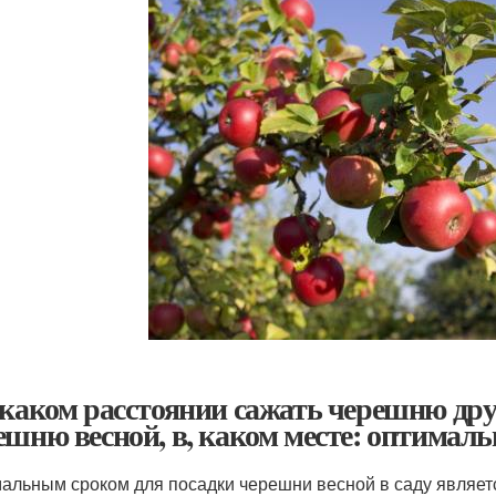
 каком расстоянии сажать черешню друг
ешню весной, в, каком месте: оптимал
альным сроком для посадки черешни весной в саду являетс