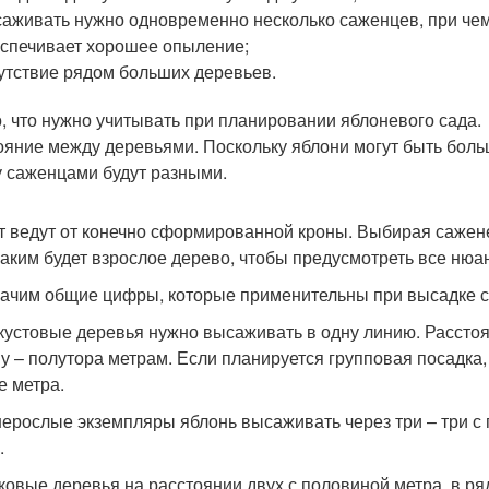
аживать нужно одновременно несколько саженцев, при чем
спечивает хорошее опыление;
утствие рядом больших деревьев.
о, что нужно учитывать при планировании яблоневого сада.
ояние между деревьями. Поскольку яблони могут быть боль
 саженцами будут разными.
т ведут от конечно сформированной кроны. Выбирая сажене
 каким будет взрослое дерево, чтобы предусмотреть все нюа
ачим общие цифры, которые применительны при высадке са
 кустовые деревья нужно высаживать в одну линию. Рассто
у – полутора метрам. Если планируется групповая посадка
е метра.
ерослые экземпляры яблонь высаживать через три – три с 
.
ковые деревья на расстоянии двух с половиной метра, в ря