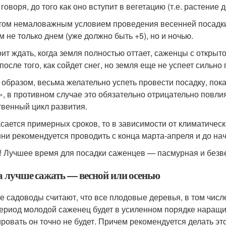
говоря, до того как оно вступит в вегетацию (т.е. растение 
том немаловажным условием проведения весенней посадки
м не только днем (уже должно быть +5), но и ночью.
оит ждать, когда земля полностью оттает, саженцы с откры
после того, как сойдет снег, но земля еще не успеет сильно 
 образом, весьма желательно успеть провести посадку, пок
», в противном случае это обязательно отрицательно повли
твенный цикл развития.
асается примерных сроков, то в зависимости от климатичес
ни рекомендуется проводить с конца марта-апреля и до на
! Лучшее время для посадки саженцев — пасмурная и безве
а лучше сажать — весной или осенью
е садоводы считают, что все плодовые деревья, в том числе
период молодой саженец будет в усиленном порядке наращи
ировать он точно не будет. Причем рекомендуется делать это