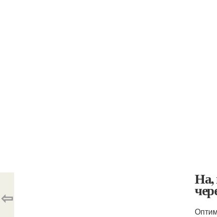
На,
чер
⇦
Оптим