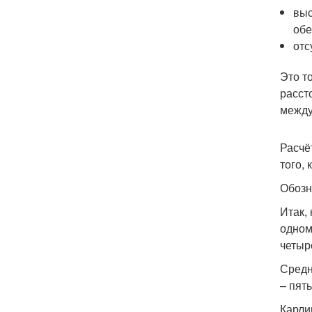
выс
обе
отс
Это т
расст
между
Расчё
того,
Обозн
Итак,
одном
четыр
Средн
– пять
Карли