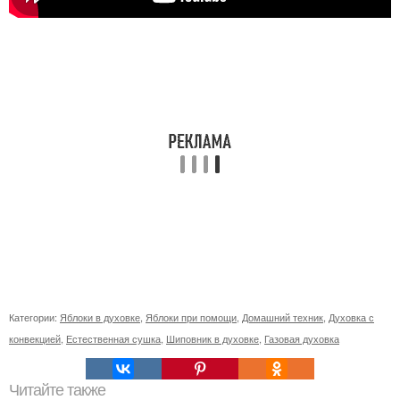
Категории:
Яблоки в духовке
,
Яблоки при помощи
,
Домашний техник
,
Духовка с
конвекцией
,
Естественная сушка
,
Шиповник в духовке
,
Газовая духовка
Читайте также