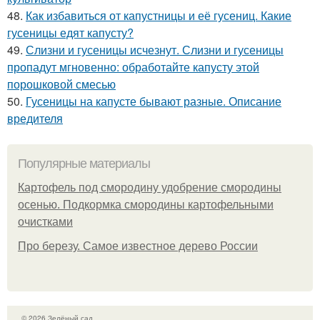
48.
Как избавиться от капустницы и её гусениц. Какие
гусеницы едят капусту?
49.
Слизни и гусеницы исчезнут. Слизни и гусеницы
пропадут мгновенно: обработайте капусту этой
порошковой смесью
50.
Гусеницы на капусте бывают разные. Описание
вредителя
Популярные материалы
Картофель под смородину удобрение смородины
осенью. Подкормка смородины картофельными
очистками
Про березу. Самое известное дерево России
© 2026 Зелёный сад