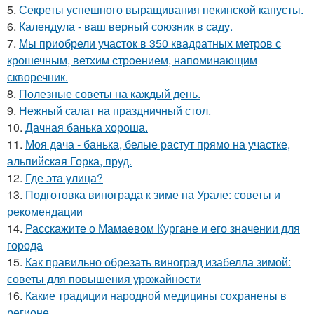
5.
Секреты успешного выращивания пекинской капусты.
6.
Календула - ваш верный союзник в саду.
7.
Мы приобрели участок в 350 квадратных метров с
крошечным, ветхим строением, напоминающим
скворечник.
8.
Полезные советы на каждый день.
9.
Нежный салат на праздничный стол.
10.
Дачная банька хороша.
11.
Моя дача - банька, белые растут прямо на участке,
альпийская Горка, пруд.
12.
Где этa улица?
13.
Подготовка винограда к зиме на Урале: советы и
рекомендации
14.
Расскажите о Мамаевом Кургане и его значении для
города
15.
Как правильно обрезать виноград изабелла зимой:
советы для повышения урожайности
16.
Какие традиции народной медицины сохранены в
регионе