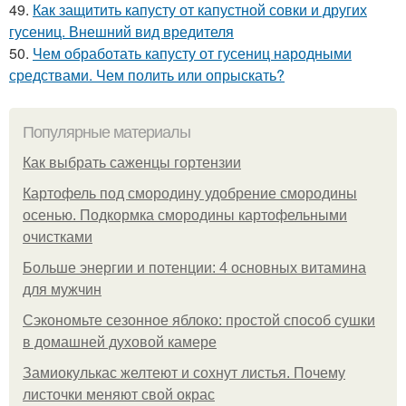
49.
Как защитить капусту от капустной совки и других
гусениц. Внешний вид вредителя
50.
Чем обработать капусту от гусениц народными
средствами. Чем полить или опрыскать?
Популярные материалы
Как выбрать саженцы гортензии
Картофель под смородину удобрение смородины
осенью. Подкормка смородины картофельными
очистками
Больше энергии и потенции: 4 основных витамина
для мужчин
Сэкономьте сезонное яблоко: простой способ сушки
в домашней духовой камере
Замиокулькас желтеют и сохнут листья. Почему
листочки меняют свой окрас