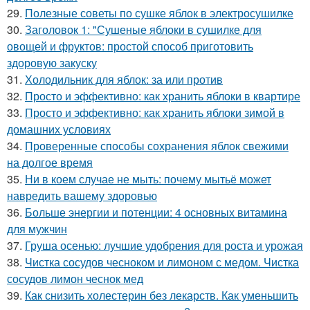
29.
Полезные советы по сушке яблок в электросушилке
30.
Заголовок 1: "Сушеные яблоки в сушилке для
овощей и фруктов: простой способ приготовить
здоровую закуску
31.
Холодильник для яблок: за или против
32.
Просто и эффективно: как хранить яблоки в квартире
33.
Просто и эффективно: как хранить яблоки зимой в
домашних условиях
34.
Проверенные способы сохранения яблок свежими
на долгое время
35.
Ни в коем случае не мыть: почему мытьё может
навредить вашему здоровью
36.
Больше энергии и потенции: 4 основных витамина
для мужчин
37.
Груша осенью: лучшие удобрения для роста и урожая
38.
Чистка сосудов чесноком и лимоном с медом. Чистка
сосудов лимон чеснок мед
39.
Как снизить холестерин без лекарств. Как уменьшить