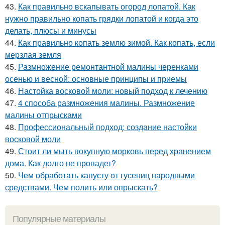
43.
Как правильно вскапывать огород лопатой. Как
нужно правильно копать грядки лопатой и когда это
делать, плюсы и минусы
44.
Как правильно копать землю зимой. Как копать, если
мерзлая земля
45.
Размножение ремонтантной малины черенками
осенью и весной: основные принципы и приемы
46.
Настойка восковой моли: новый подход к лечению
47.
4 способа размножения малины. Размножение
малины отпрысками
48.
Профессиональный подход: создание настойки
восковой моли
49.
Стоит ли мыть покупную морковь перед хранением
дома. Как долго не пропадет?
50.
Чем обработать капусту от гусениц народными
средствами. Чем полить или опрыскать?
Популярные материалы