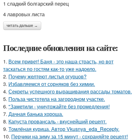
1 сладкий болгарский перец
4 лавровых листа
читать дальше →
Последние обновления на сайте:
1.
Всем привет! Баня - это наша страсть, но вот
таскаться по гостям как-то уже надоело.
2.
Почему желтеют листья огурцов?
3.
Избавляемся от сорняков без химии.
4.
Секреты успешного выращивания рассады томатов.
5.
Польза чистотела на загородном участке.
6.
"Заметили - уничтожайте без промедления!
7.
Дачная банька хороша.
8.
Капуста провансаль - вкуснейший рецепт.
9.
Томлёная курица. Автор Vkusnya_eda_Recepty.
10.
Перчики на зиму за 15 минут - сохраняйте рецепт!