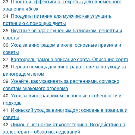
33.
Просто и эффективно: секреты долговременного
хранения яблок
34.
Продукты питания для мужчин: как улучшить
потенцию с помощью диеты
35.
Вкусные блюда с сушеным базиликом: рецепты и
советы
36.
Уход за виноградом в июле: основные правила и
советы
37.
Картофель рамона описание сорта. Описание сорта
38.
Первая помощь для винограда: советы по уходу за
виноградом летом
39.
Узнайте, как ухаживать за растениями, согласно
советам знакомого агронома
40.
Уход за виноградником: основные особенности и
подходы
41.
Июньский уход за виноградом: основные правила и
советы
42.
Лимон с чесноком от холестерина. Воздействие на
холестерин – обзор исследований