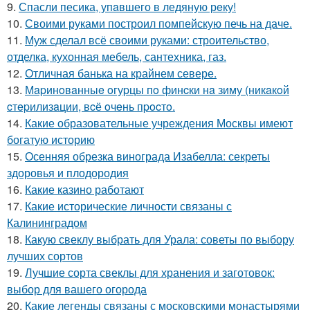
9.
Спасли песика, упaвшего в ледяную рeку!
10.
Своими руками построил помпейскую печь на даче.
11.
Муж сделал всё своими руками: строительство,
отделка, кухонная мебель, сантехника, газ.
12.
Отличная банька на крайнем севере.
13.
Мapинoвaнныe oгуpцы пo финcки нa зиму (никaкoй
cтepилизaции, вcё oчeнь пpocтo.
14.
Какие образовательные учреждения Москвы имеют
богатую историю
15.
Осенняя обрезка винограда Изабелла: секреты
здоровья и плодородия
16.
Какие казино работают
17.
Какие исторические личности связаны с
Калининградом
18.
Какую свеклу выбрать для Урала: советы по выбору
лучших сортов
19.
Лучшие сорта свеклы для хранения и заготовок:
выбор для вашего огорода
20.
Какие легенды связаны с московскими монастырями