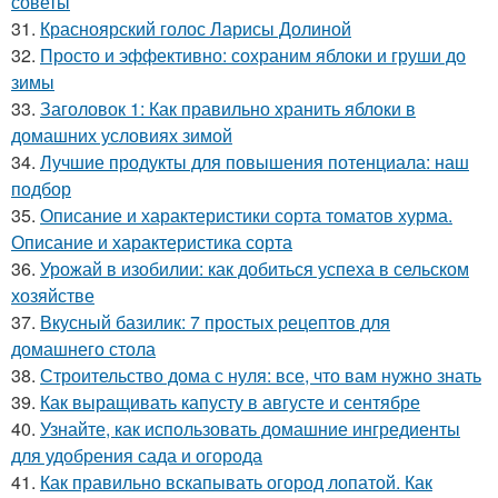
советы
31.
Красноярский голос Ларисы Долиной
32.
Просто и эффективно: сохраним яблоки и груши до
зимы
33.
Заголовок 1: Как правильно хранить яблоки в
домашних условиях зимой
34.
Лучшие продукты для повышения потенциала: наш
подбор
35.
Описание и характеристики сорта томатов хурма.
Описание и характеристика сорта
36.
Урожай в изобилии: как добиться успеха в сельском
хозяйстве
37.
Вкусный базилик: 7 простых рецептов для
домашнего стола
38.
Строительство дома с нуля: все, что вам нужно знать
39.
Как выращивать капусту в августе и сентябре
40.
Узнайте, как использовать домашние ингредиенты
для удобрения сада и огорода
41.
Как правильно вскапывать огород лопатой. Как