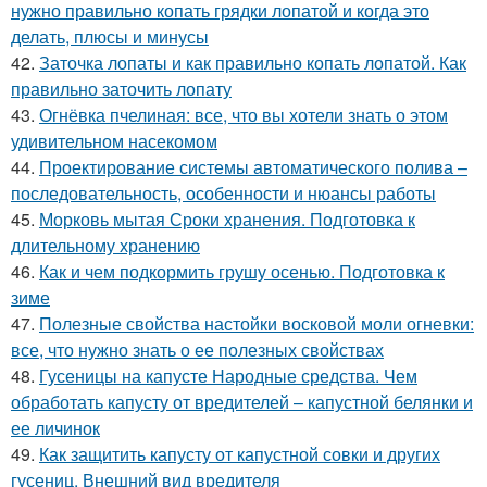
нужно правильно копать грядки лопатой и когда это
делать, плюсы и минусы
42.
Заточка лопаты и как правильно копать лопатой. Как
правильно заточить лопату
43.
Огнёвка пчелиная: все, что вы хотели знать о этом
удивительном насекомом
44.
Проектирование системы автоматического полива –
последовательность, особенности и нюансы работы
45.
Морковь мытая Сроки хранения. Подготовка к
длительному хранению
46.
Как и чем подкормить грушу осенью. Подготовка к
зиме
47.
Полезные свойства настойки восковой моли огневки:
все, что нужно знать о ее полезных свойствах
48.
Гусеницы на капусте Народные средства. Чем
обработать капусту от вредителей – капустной белянки и
ее личинок
49.
Как защитить капусту от капустной совки и других
гусениц. Внешний вид вредителя