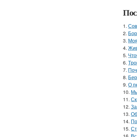
Пос
1.
Сов
2.
Бор
3.
Моя
4.
Жив
5.
Что
6.
Тро
7.
Поч
8.
Бер
9.
О п
10.
Мы
11.
Ск
12.
За
13.
Об
14.
По
15.
Ст
16.
Вс