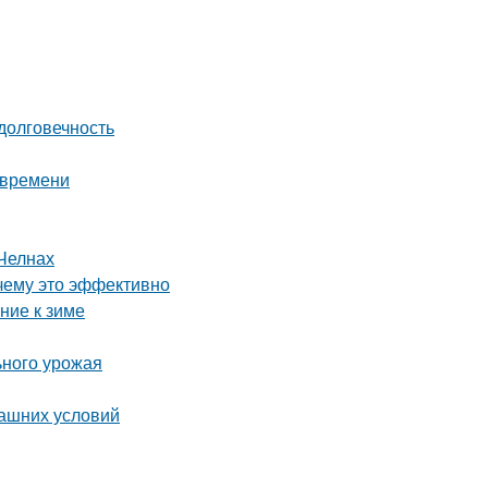
долговечность
 времени
Челнах
чему это эффективно
ние к зиме
ьного урожая
машних условий