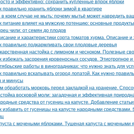
осто и эффективно: сохранить купленные впрок яблоки
к правильно хранить яблоки зимой в квартире
 в коем случае не мыть: почему мытьё может навредить в
к питание влияет на мужскую потенцию: основные продукт
рец чили: от семян до плодов
исание и характеристики сорта томатов хурма. Описание и 
к правильно подкармливать свои плодовые деревья
карственная настойка с лимоном и чесноком. Полезные св
к избежать засорения кровеносных сосудов. Этиотропное и 
тябрьские работы в виноградниках: что нужно знать для у
к правильно вскапывать огород лопатой. Как нужно правильн
 и минусы
м обработать морковь перед закладкой на хранение. Спосо
стойка восковой моли: загадочная и эффективная природн
родные средства от гусениц на капусте. Добавление статьи
к избавить от гусеницы на капусте народными средствами. 
иц
пуста с мочеными яблоками. Тушеная капуста с мочеными 