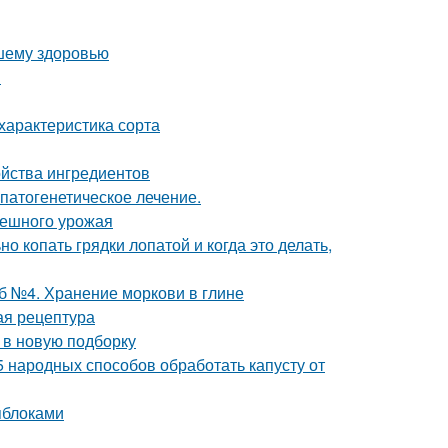
ашему здоровью
ы
характеристика сорта
ойства ингредиентов
патогенетическое лечение.
спешного урожая
о копать грядки лопатой и когда это делать,
б №4. Хранение моркови в глине
ая рецептура
 в новую подборку
5 народных способов обработать капусту от
яблоками