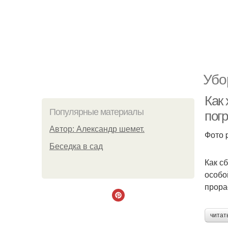
Убо
Как
Популярные материалы
пог
Автор: Александр шемет.
Фото 
Беседка в сад
Как с
особо
прора
читат