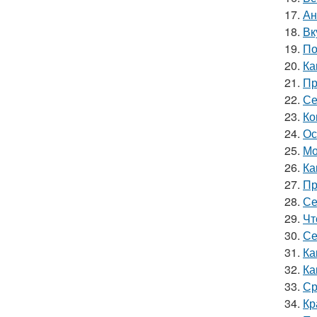
17.
Ан
18.
Вк
19.
По
20.
Ка
21.
Пр
22.
Се
23.
Ко
24.
Ос
25.
Мо
26.
Ка
27.
Пр
28.
Се
29.
Чт
30.
Се
31.
Ка
32.
Ка
33.
Ср
34.
Кр