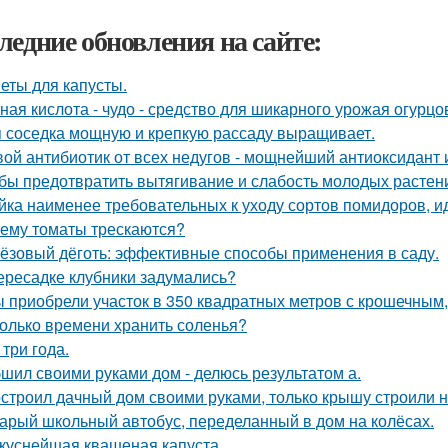
ледние обновления на сайте:
еты для капусты.
ная кислота - чудо - средство для шикарного урожая огурцо
 соседка мощную и крепкую рассаду выращивает.
ой антибиотик от всех недугов - мощнейший антиоксидант и
бы предотвратить вытягивание и слабость молодых растен
йка наименее требовательных к уходу сортов помидоров, и
ему томаты трескаются?
ёзовый дёготь: эффективные способы применения в саду.
ересадке клубники задумались?
 приобрели участок в 350 квадратных метров с крошечным
олько времени хранить соленья?
 три года.
шил своими руками дом - делюсь результатом а.
строил дачный дом своими руками, только крышу строили 
арый школьный автобус, переделанный в дом на колёсах.
куснейшая квашеная капуста.