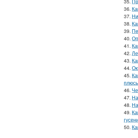
35.
Пр
36.
Ка
37.
Ни
38.
Ка
39.
Пе
40.
Оп
41.
Ка
42.
Ле
43.
Ка
44.
Ок
45.
Ка
плюсы
46.
Че
47.
На
48.
На
49.
Ка
гусен
50.
Ка