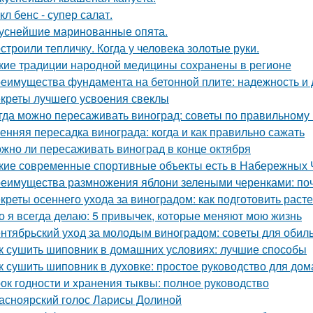
кл бенс - супер салат.
уснейшие маринованные опята.
строили тепличку. Когда у человека золотые руки.
кие традиции народной медицины сохранены в регионе
еимущества фундамента на бетонной плите: надежность и 
креты лучшего усвоения свеклы
гда можно пересаживать виноград: советы по правильному
енняя пересадка винограда: когда и как правильно сажать
жно ли пересаживать виноград в конце октября
кие современные спортивные объекты есть в Набережных 
еимущества размножения яблони зелеными черенками: по
креты осеннего ухода за виноградом: как подготовить расте
о я всегда делаю: 5 привычек, которые меняют мою жизнь
нтябрьский уход за молодым виноградом: советы для обил
к сушить шиповник в домашних условиях: лучшие способы
к сушить шиповник в духовке: простое руководство для до
ок годности и хранения тыквы: полное руководство
асноярский голос Ларисы Долиной