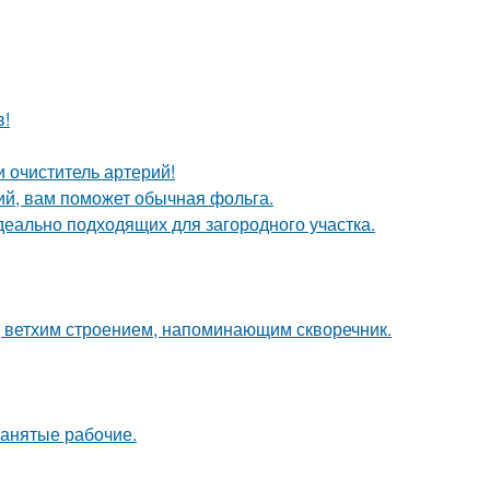
в!
 очиститель артерий!
ий, вам поможет обычная фольга.
деально подходящих для загородного участка.
, ветхим строением, напоминающим скворечник.
нанятые рабочие.