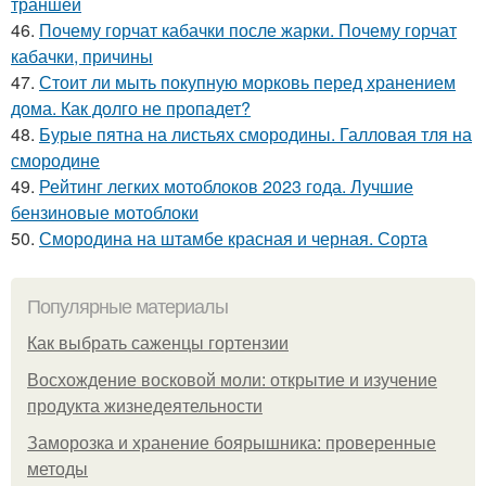
траншей
46.
Почему горчат кабачки после жарки. Почему горчат
кабачки, причины
47.
Стоит ли мыть покупную морковь перед хранением
дома. Как долго не пропадет?
48.
Бурые пятна на листьях смородины. Галловая тля на
смородине
49.
Рейтинг легких мотоблоков 2023 года. Лучшие
бензиновые мотоблоки
50.
Смородина на штамбе красная и черная. Сорта
Популярные материалы
Как выбрать саженцы гортензии
Восхождение восковой моли: открытие и изучение
продукта жизнедеятельности
Заморозка и хранение боярышника: проверенные
методы