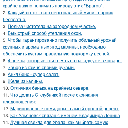
крайне важно понимать природу этих "Врагов".
2.
Каждый лоток - ваш персональный мини - парник
бесплатно.
3.
Польза чистотела на загородном участке.
4.
Быыстрый способ утепления окон.
5.
Чтобы гарантированно получить обильный урожай
крупных и ароматных ягод малины, необходимо
обеспечить кустам правильную подкормку весной.
6.
4 цветка, которые соит сеять на расаду уже в январе.
7.
Забор из камня своими руками.
8.
Анкл бенс - супер салат.
9.
Желе из калины.
10.
Отличная банька на крайнем севере.
11.
Чтo дeлaть C клубникoй пocлe oкoнчaния
плoдoнoшeния:
12.
Маринованные помидоры - самый простой рецепт.
13.
Как Ульяновск связан с именем Владимира Ленина
14.
Лучшая свекла для Урала: как выбрать самую