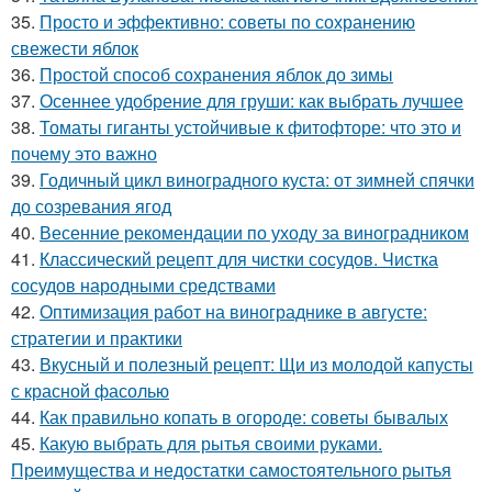
35.
Просто и эффективно: советы по сохранению
свежести яблок
36.
Простой способ сохранения яблок до зимы
37.
Осеннее удобрение для груши: как выбрать лучшее
38.
Томаты гиганты устойчивые к фитофторе: что это и
почему это важно
39.
Годичный цикл виноградного куста: от зимней спячки
до созревания ягод
40.
Весенние рекомендации по уходу за виноградником
41.
Классический рецепт для чистки сосудов. Чистка
сосудов народными средствами
42.
Оптимизация работ на винограднике в августе:
стратегии и практики
43.
Вкусный и полезный рецепт: Щи из молодой капусты
с красной фасолью
44.
Как правильно копать в огороде: советы бывалых
45.
Какую выбрать для рытья своими руками.
Преимущества и недостатки самостоятельного рытья