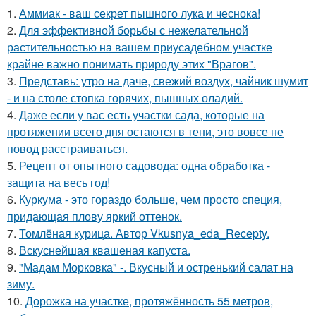
1.
Аммиак - ваш секрет пышного лука и чеснока!
2.
Для эффективной борьбы с нежелательной
растительностью на вашем приусадебном участке
крайне важно понимать природу этих "Врагов".
3.
Представь: утро на даче, свежий воздух, чайник шумит
- и на столе стопка горячих, пышных оладий.
4.
Даже если у вас есть участки сада, которые на
протяжении всего дня остаются в тени, это вовсе не
повод расстраиваться.
5.
Рецепт от опытного садовода: одна обработка -
защита на весь год!
6.
Куркума - это гораздо больше, чем просто специя,
придающая плову яркий оттенок.
7.
Томлёная курица. Автор Vkusnya_eda_Recepty.
8.
Вскуснейшая квашеная капуста.
9.
"Мадам Морковка" -. Вкусный и остренький салат на
зиму.
10.
Дорожка на участке, протяжённость 55 метров,