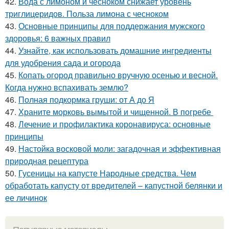
42.
Вода с лимоном и чесноком снижает уровень
триглицеридов. Польза лимона с чесноком
43.
Основные принципы для поддержания мужского
здоровья: 6 важных правил
44.
Узнайте, как использовать домашние ингредиенты
для удобрения сада и огорода
45.
Копать огород правильно вручную осенью и весной.
Когда нужно вспахивать землю?
46.
Полная подкормка груши: от А до Я
47.
Храните морковь вымытой и чищенной. В погребе
48.
Лечение и профилактика коронавируса: основные
принципы
49.
Настойка восковой моли: загадочная и эффективная
природная рецептура
50.
Гусеницы на капусте Народные средства. Чем
обработать капусту от вредителей – капустной белянки и
ее личинок