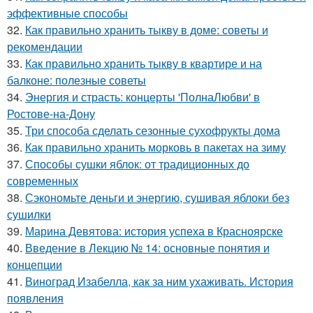
эффективные способы
32.
Как правильно хранить тыкву в доме: советы и
рекомендации
33.
Как правильно хранить тыкву в квартире и на
балконе: полезные советы
34.
Энергия и страсть: концерты 'ПолнаЛюбви' в
Ростове-на-Дону
35.
Три способа сделать сезонные сухофрукты дома
36.
Как правильно хранить морковь в пакетах на зиму
37.
Способы сушки яблок: от традиционных до
современных
38.
Сэкономьте деньги и энергию, сушивая яблоки без
сушилки
39.
Марина Девятова: история успеха в Красноярске
40.
Введение в Лекцию № 14: основные понятия и
концепции
41.
Виноград Изабелла, как за ним ухаживать. История
появления