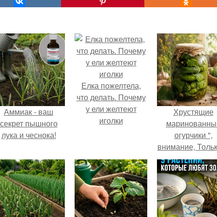
Елка пожелтела,
что делать. Почему
у ели желтеют
Аммиак - ваш
Хрустящие
иголки
секрет пышного
маринованны
лука и чеснока!
огурчики ",
внимание, Толь
Грядки".