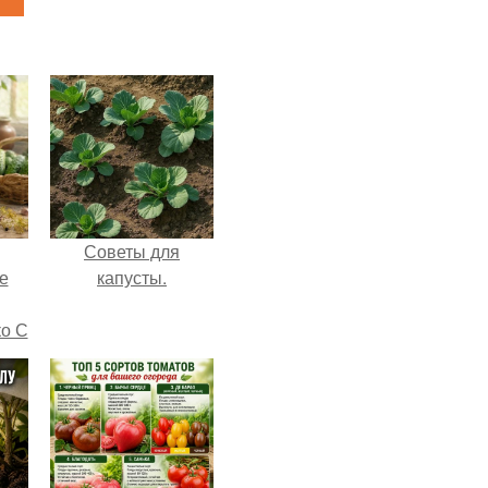
Советы для
е
капусты.
ко С