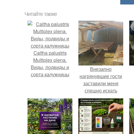
Читайте также
Caltha palustris
Multiplex plena.
Виды, подвиды и
Внезапно
сорта калужницы
нагрянувшие гости
заставили меня
спешно искать
решение, так как на
обстоятельный
ремонт времени
катастрофически не
хватало.