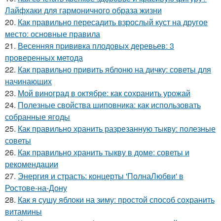
Лайфхаки для гармоничного образа жизни
20.
Как правильно пересадить взрослый куст на другое
место: основные правила
21.
Весенняя прививка плодовых деревьев: 3
проверенных метода
22.
Как правильно привить яблоню на дичку: советы для
начинающих
23.
Мой виноград в октябре: как сохранить урожай
24.
Полезные свойства шиповника: как использовать
собранные ягоды
25.
Как правильно хранить разрезанную тыкву: полезные
советы
26.
Как правильно хранить тыкву в доме: советы и
рекомендации
27.
Энергия и страсть: концерты 'ПолнаЛюбви' в
Ростове-на-Дону
28.
Как я сушу яблоки на зиму: простой способ сохранить
витамины