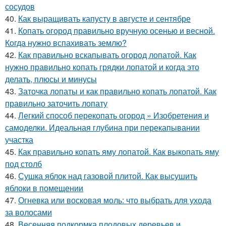
сосудов
40.
Как выращивать капусту в августе и сентябре
41.
Копать огород правильно вручную осенью и весной.
Когда нужно вспахивать землю?
42.
Как правильно вскапывать огород лопатой. Как
нужно правильно копать грядки лопатой и когда это
делать, плюсы и минусы
43.
Заточка лопаты и как правильно копать лопатой. Как
правильно заточить лопату
44.
Легкий способ перекопать огород » Изобретения и
самоделки. Идеальная глубина при перекапывании
участка
45.
Как правильно копать яму лопатой. Как выкопать яму
под столб
46.
Сушка яблок над газовой плитой. Как высушить
яблоки в помещении
47.
Огневка или восковая моль: что выбрать для ухода
за волосами
48.
Весенняя подкормка плодовых деревьев и