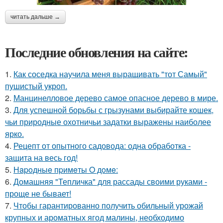
читать дальше →
Последние обновления на сайте:
1.
Как соседка научила меня выращивать "тот Самый"
пушистый укроп.
2.
Манцинелловое дерево самое опасное дерево в мире.
3.
Для успешной борьбы с грызунами выбирайте кошек,
чьи природные охотничьи задатки выражены наиболее
ярко.
4.
Рецепт от опытного садовода: одна обработка -
защита на весь год!
5.
Нapoдныe пpимeты O дoмe:
6.
Домашняя "Тепличка" для рассады своими руками -
проще не бывает!
7.
Чтобы гарантированно получить обильный урожай
крупных и ароматных ягод малины, необходимо