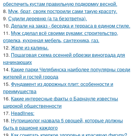
обеспечить кустам правильную подкормку весной.
8.
Муж, брат, свояк построили сами такую красоту.
9.
Судили деревню (а та безответна).
10.
Делали на заказ - беседка и терраса в едином стиле.
11.
Муж сделал всё своими руками: строительство,
отделка, кухонная мебель, сантехника, газ.
12.
Желе из калины.
13.
Пошаговая схема осенней обрезки винограда для
начинающих
14.
Какие парки Челябинска наиболее популярны среди
жителей и гостей города
15.
Фундамент из дорожных плит: особенности и
преимущества
16.
Какие интересные факты о Барнауле известны
широкой общественности
17.
Headlines:
18.
Нутрициолог назвала 5 овощей, которые должны
быть в рационе каждого
19.
Как сочетать крепкое здоровье и красивую фигуру?