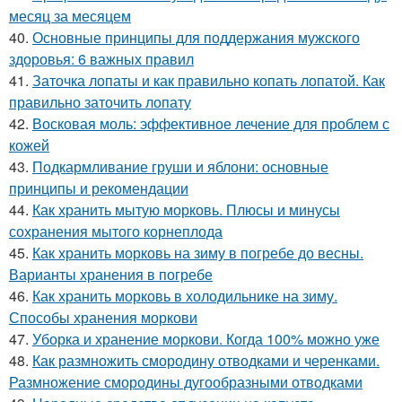
месяц за месяцем
40.
Основные принципы для поддержания мужского
здоровья: 6 важных правил
41.
Заточка лопаты и как правильно копать лопатой. Как
правильно заточить лопату
42.
Восковая моль: эффективное лечение для проблем с
кожей
43.
Подкармливание груши и яблони: основные
принципы и рекомендации
44.
Как хранить мытую морковь. Плюсы и минусы
сохранения мытого корнеплода
45.
Как хранить морковь на зиму в погребе до весны.
Варианты хранения в погребе
46.
Как хранить морковь в холодильнике на зиму.
Способы хранения моркови
47.
Уборка и хранение моркови. Когда 100% можно уже
48.
Как размножить смородину отводками и черенками.
Размножение смородины дугообразными отводками