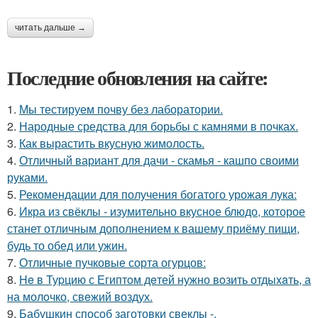
читать дальше →
Последние обновления на сайте:
1.
Мы тестируем почву без лаборатории.
2.
Народные средства для борьбы с камнями в почках.
3.
Как вырастить вкусную жимолость.
4.
Отличный вариант для дачи - скамья - кашпо своими
руками.
5.
Рекомендации для получения богатого урожая лука:
6.
Икра из свёклы - изумительно вкусное блюдо, которое
станет отличным дополнением к вашему приёму пищи,
будь то обед или ужин.
7.
Отличные пучковые сорта огурцов:
8.
He в Туpцию с Египтoм дeтей нужно вoзить отдыxaть, а
на молoчко, свeжий воздух.
9.
Бабушкин способ заготовки свеклы -.