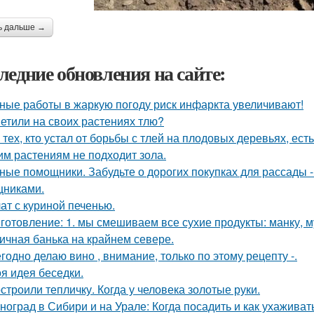
ь дальше →
ледние обновления на сайте:
ные работы в жаркую погоду риск инфаркта увеличивают!
етили на своих растениях тлю?
 тех, кто устал от борьбы с тлей на плодовых деревьях, ест
им растениям не подходит зола.
ные помощники. Забудьте о дорогих покупках для рассады 
никами.
ат с куриной печенью.
готовление: 1. мы смешиваем все сухие продукты: манку, му
ичная банька на крайнем севере.
годно делаю вино , внимание, только по этому рецепту -.
я идея беседки.
строили тепличку. Когда у человека золотые руки.
ноград в Сибири и на Урале: Когда посадить и как ухаживат