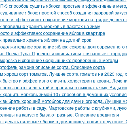
П-5 способов сушить яблоки: простые и эффективные мет
сушивание яблок: простой способ создания здоровой закус
осто и эффективно: сохранение моркови на грядке до весн
к правильно хранить морковь в пакетах на зиму
осто и эффективно: сохранение яблок в квартире
к правильно хранить яблоки на долгий срок
одолжительное хранение яблок: секреты долговременного
ас Пьеха Тула: Проекты и инициативы, связанные с городо
морозка и хранение боярышника: проверенные методы
ртофель рамона описание сорта. Описание сорта
м хорош сорт томатов. Лучшие сорта томатов на 2023 год: 
к быстро и эффективно снизить холестерин в крови.. Лече
к пользоваться лопатой и правильно выкопать яму. Виды и
к хранить морковь зимой 10+ способов в домашних условия
к выбрать хороший мотоблок для дачи и огорода. Лучшие м
сенние работы в саду. Мартовские работы с клубнями, лу
сеницы на капусте бывают разные. Описание вредителя
к сделать вяленые яблоки в домашних условиях в духовке.