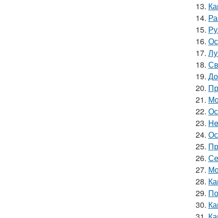
13.
Ка
14.
Ра
15.
Ру
16.
Ос
17.
Лу
18.
Св
19.
До
20.
Пр
21.
Мо
22.
Ос
23.
He
24.
Ос
25.
Пр
26.
Се
27.
Мо
28.
Ка
29.
По
30.
Ка
31.
Ка