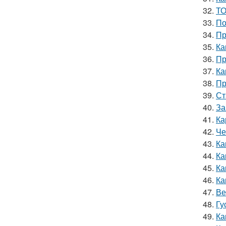
32.
ТО
33.
По
34.
Пр
35.
Ка
36.
Пр
37.
Ка
38.
Пр
39.
Ст
40.
За
41.
Ка
42.
Че
43.
Ка
44.
Ка
45.
Ка
46.
Ка
47.
Ве
48.
Гу
49.
Ка