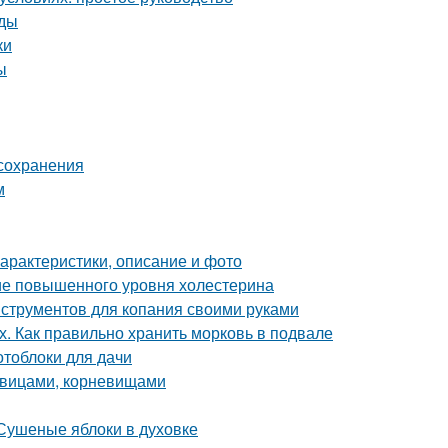
оды
ки
ы
 сохранения
м
характеристики, описание и фото
ние повышенного уровня холестерина
нструментов для копания своими руками
х. Как правильно хранить морковь в подвале
отоблоки для дачи
ковицами, корневищами
 Сушеные яблоки в духовке