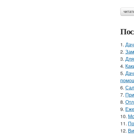
читат
Пос
1.
Дач
2.
Зам
3.
Для
4.
Как
5.
Дач
помощ
6.
Сал
7.
При
8.
Отл
9.
Еже
10.
Мо
11.
По
12.
Ви