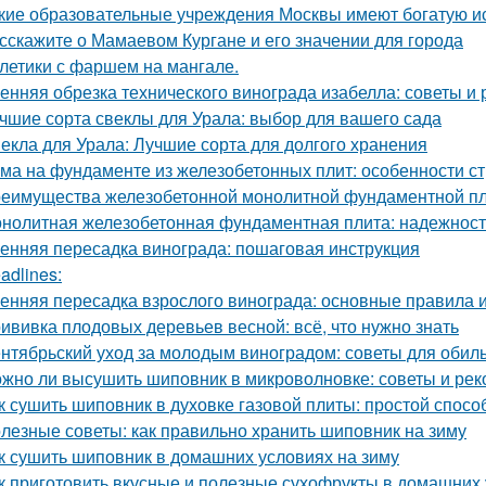
кие образовательные учреждения Москвы имеют богатую и
сскажите о Мамаевом Кургане и его значении для города
летики с фаршем на мангале.
енняя обрезка технического винограда изабелла: советы и
чшие сорта свеклы для Урала: выбор для вашего сада
екла для Урала: Лучшие сорта для долгого хранения
ма на фундаменте из железобетонных плит: особенности ст
еимущества железобетонной монолитной фундаментной пли
нолитная железобетонная фундаментная плита: надежность
енняя пересадка винограда: пошаговая инструкция
adlines:
енняя пересадка взрослого винограда: основные правила 
ививка плодовых деревьев весной: всё, что нужно знать
нтябрьский уход за молодым виноградом: советы для обил
жно ли высушить шиповник в микроволновке: советы и ре
к сушить шиповник в духовке газовой плиты: простой спос
лезные советы: как правильно хранить шиповник на зиму
к сушить шиповник в домашних условиях на зиму
к приготовить вкусные и полезные сухофрукты в домашних 