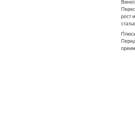
Виног
Перес
рост 
стать
Плюсы
Перед
преим