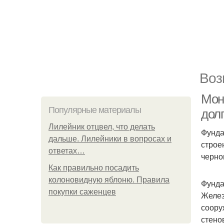
Воз
Мон
Популярные материалы
дол
Лилейник отцвел, что делать
Фунда
дальше. Лилейники в вопросах и
строе
ответах…
черно
Как правильно посадить
колоновидную яблоню. Правила
Фунда
покупки саженцев
Желез
соору
стено