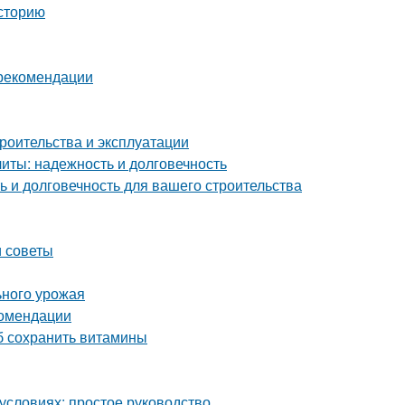
сторию
 рекомендации
роительства и эксплуатации
ты: надежность и долговечность
 и долговечность для вашего строительства
и советы
ьного урожая
комендации
об сохранить витамины
условиях: простое руководство