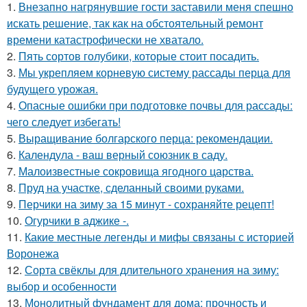
1.
Внезапно нагрянувшие гости заставили меня спешно
искать решение, так как на обстоятельный ремонт
времени катастрофически не хватало.
2.
Пять сортов голубики, которые стоит посадить.
3.
Мы укрепляем корневую систему рассады перца для
будущего урожая.
4.
Опасные ошибки при подготовке почвы для рассады:
чего следует избегать!
5.
Выращивание болгарского перца: рекомендации.
6.
Календула - ваш верный союзник в саду.
7.
Малоизвестные сокровища ягодного царства.
8.
Пруд на участке, сделанный своими руками.
9.
Перчики на зиму за 15 минут - сохраняйте рецепт!
10.
Огурчики в аджике -.
11.
Какие местные легенды и мифы связаны с историей
Воронежа
12.
Сорта свёклы для длительного хранения на зиму:
выбор и особенности
13.
Монолитный фундамент для дома: прочность и