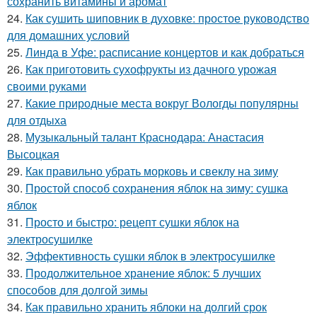
сохранить витамины и аромат
24.
Как сушить шиповник в духовке: простое руководство
для домашних условий
25.
Линда в Уфе: расписание концертов и как добраться
26.
Как приготовить сухофрукты из дачного урожая
своими руками
27.
Какие природные места вокруг Вологды популярны
для отдыха
28.
Музыкальный талант Краснодара: Анастасия
Высоцкая
29.
Как правильно убрать морковь и свеклу на зиму
30.
Простой способ сохранения яблок на зиму: сушка
яблок
31.
Просто и быстро: рецепт сушки яблок на
электросушилке
32.
Эффективность сушки яблок в электросушилке
33.
Продолжительное хранение яблок: 5 лучших
способов для долгой зимы
34.
Как правильно хранить яблоки на долгий срок