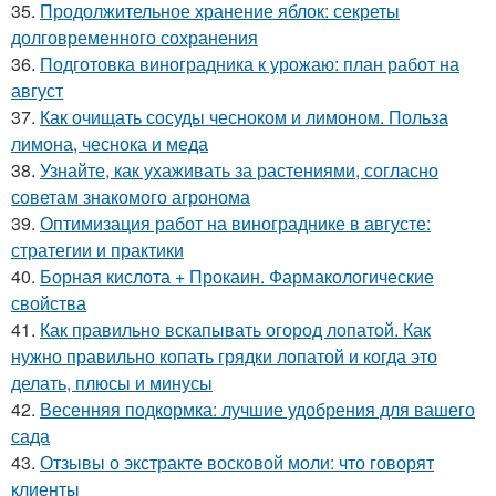
35.
Продолжительное хранение яблок: секреты
долговременного сохранения
36.
Подготовка виноградника к урожаю: план работ на
август
37.
Как очищать сосуды чесноком и лимоном. Польза
лимона, чеснока и меда
38.
Узнайте, как ухаживать за растениями, согласно
советам знакомого агронома
39.
Оптимизация работ на винограднике в августе:
стратегии и практики
40.
Борная кислота + Прокаин. Фармакологические
свойства
41.
Как правильно вскапывать огород лопатой. Как
нужно правильно копать грядки лопатой и когда это
делать, плюсы и минусы
42.
Весенняя подкормка: лучшие удобрения для вашего
сада
43.
Отзывы о экстракте восковой моли: что говорят
клиенты