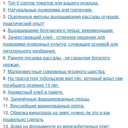
1.
Топ 5 сортов томатов для вашего огорода.
2.
Натуральные подкормки для гортензии.
3.
Освоенные методы выращивания рассады огурцов:
практический опыт!
4.
Выращивание болгарского перца: рекомендации.
5.
Зачерствевший хлеб - отличное решение для
подкормки огородных культур, служащее основой для
питательного удобрения.
6.
Ранняя посадка рассады - не гарантия богатого
урожая.
7.
Малоизвестные сокровища ягодного царства.
8.
На трассе под тобольском жил пёс, который ждал там
погибшего хозяина 13 лет.
9.
Ароматный хлеб в пакете.
10.
Запечённые фаршированные перцы.
11.
Вкуснейшие маринованные опята.
12.
Обрезка винограда на зиму: нужно ли это и как
правильно сделать
13.
Дома на фундаменте из железобетонных плит: