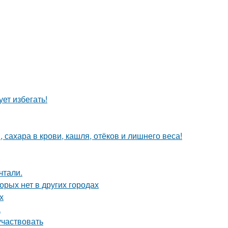
ет избегать!
 сахара в крови, кашля, отёков и лишнего веса!
чтали.
орых нет в других городах
х
а
участвовать