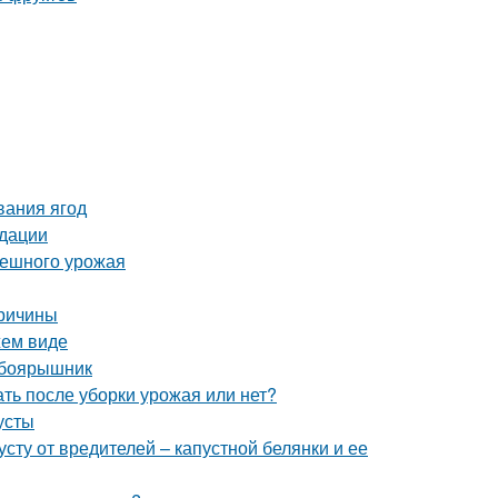
вания ягод
ндации
спешного урожая
причины
жем виде
 боярышник
ть после уборки урожая или нет?
усты
сту от вредителей – капустной белянки и ее