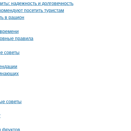
ты: надежность и долговечность
комендуют посетить туристам
ть в рацион
 времени
сновные правила
ые советы
мендации
чинающих
ные советы
т
я фруктов