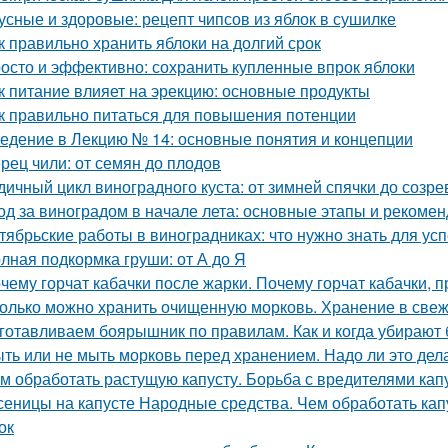
усные и здоровые: рецепт чипсов из яблок в сушилке
к правильно хранить яблоки на долгий срок
осто и эффективно: сохранить купленные впрок яблоки
к питание влияет на эрекцию: основные продукты
к правильно питаться для повышения потенции
едение в Лекцию № 14: основные понятия и концепции
рец чили: от семян до плодов
дичный цикл виноградного куста: от зимней спячки до созре
од за виноградом в начале лета: основные этапы и рекоме
тябрьские работы в виноградниках: что нужно знать для у
лная подкормка груши: от А до Я
чему горчат кабачки после жарки. Почему горчат кабачки, 
олько можно хранить очищенную морковь. Хранение в све
готавливаем боярышник по правилам. Как и когда убирают
ть или не мыть морковь перед хранением. Надо ли это дела
м обработать растущую капусту. Борьба с вредителями кап
сеницы на капусте Народные средства. Чем обработать капу
ок