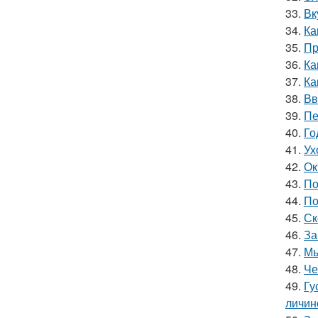
33.
Вк
34.
Ка
35.
Пр
36.
Ка
37.
Ка
38.
Вв
39.
Пе
40.
Го
41.
Ух
42.
Ок
43.
По
44.
По
45.
Ск
46.
За
47.
Мы
48.
Че
49.
Гу
личин