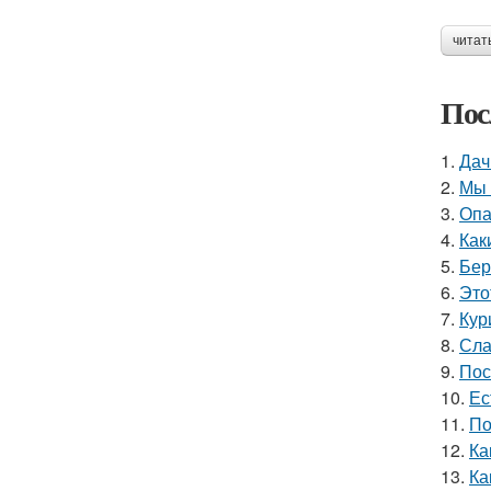
читат
Пос
1.
Дач
2.
Мы 
3.
Опа
4.
Как
5.
Бер
6.
Это
7.
Кур
8.
Сла
9.
Пос
10.
Ес
11.
По
12.
Ка
13.
Ка