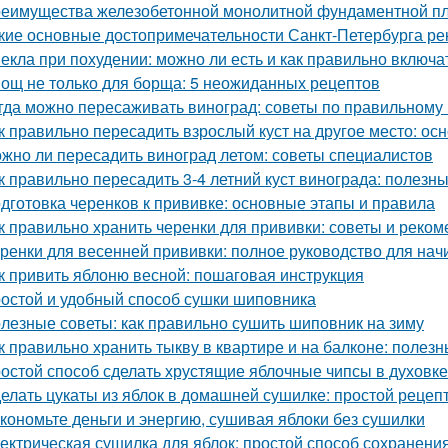
еимущества железобетонной монолитной фундаментной пли
кие основные достопримечательности Санкт-Петербурга ре
екла при похудении: можно ли есть и как правильно включа
ощ не только для борща: 5 неожиданных рецептов
гда можно пересаживать виноград: советы по правильному
к правильно пересадить взрослый куст на другое место: о
жно ли пересадить виноград летом: советы специалистов
к правильно пересадить 3-4 летний куст винограда: полезн
дготовка черенков к прививке: основные этапы и правила
к правильно хранить черенки для прививки: советы и реко
ренки для весенней прививки: полное руководство для на
к привить яблоню весной: пошаговая инструкция
остой и удобный способ сушки шиповника
лезные советы: как правильно сушить шиповник на зиму
к правильно хранить тыкву в квартире и на балконе: полез
остой способ сделать хрустящие яблочные чипсы в духовке
елать цукаты из яблок в домашней сушилке: простой рецеп
кономьте деньги и энергию, сушивая яблоки без сушилки
ектрическая сушилка для яблок: простой способ сохранени