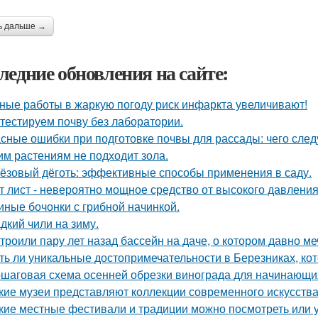
ь дальше →
ледние обновления на сайте:
ные работы в жаркую погоду риск инфаркта увеличивают!
тестируем почву без лаборатории.
сные ошибки при подготовке почвы для рассады: чего следу
им растениям не подходит зола.
ёзовый дёготь: эффективные способы применения в саду.
т лист - невероятно мощное средство от высокого давления,
иные бочонки с грибной начинкой.
дкий чили на зиму.
троили пару лет назад бассейн на даче, о котором давно ме
ть ли уникальные достопримечательности в Березниках, кот
шаговая схема осенней обрезки винограда для начинающи
кие музеи представляют коллекции современного искусств
кие местные фестивали и традиции можно посмотреть или 