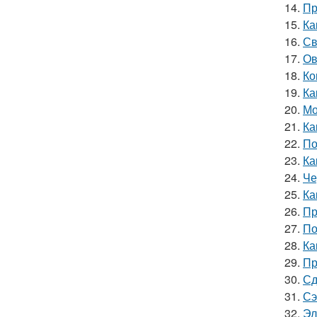
14.
Пр
15.
Ка
16.
Св
17.
Ов
18.
Ко
19.
Ка
20.
Мо
21.
Ка
22.
По
23.
Ка
24.
Че
25.
Ка
26.
Пр
27.
По
28.
Ка
29.
Пр
30.
Сд
31.
Сэ
32.
Эл