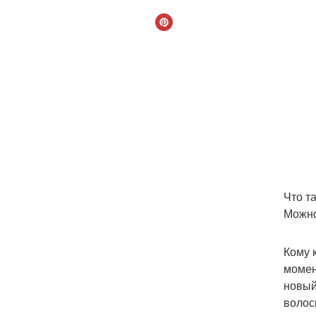
Что т
Можно
Кому 
момен
новый
волос