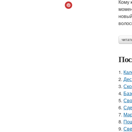
Кому 
момен
новый
волос
читат
Пос
1.
Кал
2.
Дес
3.
Ско
4.
Баз
5.
Сво
6.
Сде
7.
Мар
8.
Пош
9.
Све