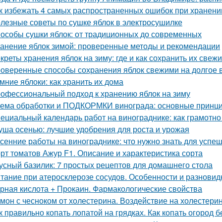
к избежать 4 самых распространенных ошибок при хранени
лезные советы по сушке яблок в электросушилке
особы сушки яблок: от традиционных до современных
анение яблок зимой: проверенные методы и рекомендации
креты хранения яблок на зиму: где и как сохранить их свеж
оверенные способы сохранения яблок свежими на долгое 
мние яблоки: как хранить их дома
офессиональный подход к хранению яблок на зиму
ема обработки и ПОДКОРМКИ винограда: основные принци
ециальный календарь работ на винограднике: как грамотн
уша осенью: лучшие удобрения для роста и урожая
сенние работы на винограднике: что нужно знать для успе
рт томатов Ажур F1. Описание и характеристика сорта
усный базилик: 7 простых рецептов для домашнего стола
тание при атеросклерозе сосудов. Особенности и разновид
рная кислота + Прокаин. Фармакологические свойства
мон с чесноком от холестерина. Воздействие на холестери
к правильно копать лопатой на грядках. Как копать огород 