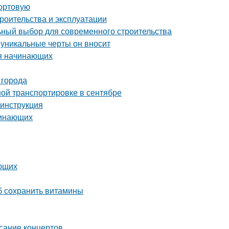
сортовую
роительства и эксплуатации
ный выбор для современного строительства
 уникальные черты он вносит
ля начинающих
 города
ой транспортировке в сентябре
 инструкция
чинающих
ающих
об сохранить витамины
исание концертов