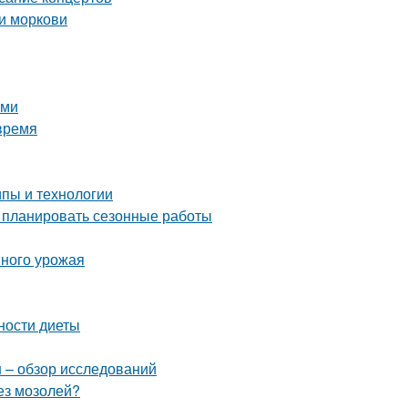
и моркови
ими
время
пы и технологии
о планировать сезонные работы
шного урожая
ности диеты
н – обзор исследований
без мозолей?