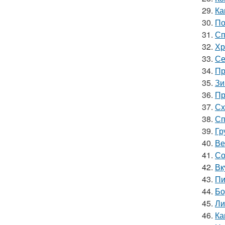
29.
Ка
30.
По
31.
Сп
32.
Хр
33.
Се
34.
Пр
35.
Зи
36.
Пр
37.
Сх
38.
Сп
39.
Гр
40.
Ве
41.
Со
42.
Вк
43.
Пи
44.
Бо
45.
Ли
46.
Ка