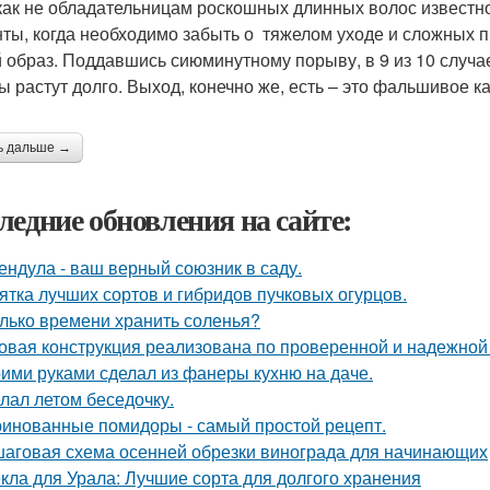
как не обладательницам роскошных длинных волос известно,
ты, когда необходимо забыть о тяжелом уходе и сложных пр
 образ. Поддавшись сиюминутному порыву, в 9 из 10 случа
ы растут долго. Выход, конечно же, есть – это фальшивое ка
ь дальше →
ледние обновления на сайте:
ендула - ваш верный союзник в саду.
ятка лучших сортов и гибридов пучковых огурцов.
лько времени хранить соленья?
овая конструкция реализована по проверенной и надежной
ими руками сделал из фанеры кухню на даче.
лал летом беседочку.
инованные помидоры - самый простой рецепт.
аговая схема осенней обрезки винограда для начинающих
кла для Урала: Лучшие сорта для долгого хранения