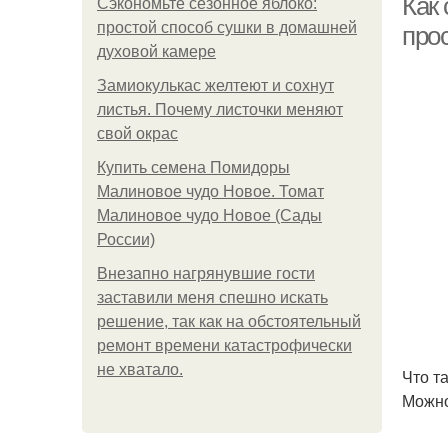
Как 
Сэкономьте сезонное яблоко:
простой способ сушки в домашней
про
духовой камере
Замиокулькас желтеют и сохнут
листья. Почему листочки меняют
свой окрас
Купить семена Помидоры
Малиновое чудо Новое. Томат
Малиновое чудо Новое (Сады
России)
Внезапно нагрянувшие гости
заставили меня спешно искать
решение, так как на обстоятельный
ремонт времени катастрофически
не хватало.
Что т
Можно