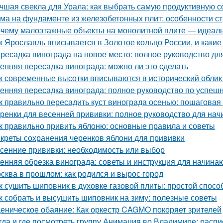
чшая свекла для Урала: как выбрать самую продуктивную 
ма на фундаменте из железобетонных плит: особенности ст
чему малоэтажные объекты на монолитной плите — идеаль
к Ярославль вписывается в Золотое кольцо России, и какие
ресадка винограда на новое место: полное руководство д
енняя пересадка винограда: можно ли это сделать
к современные высотки вписываются в исторический облик
енняя пересадка винограда: полное руководство по успешн
к правильно пересадить куст винограда осенью: пошаговая
ренки для весенней прививки: полное руководство для на
к правильно привить яблоню: основные правила и советы
креты сохранения черенков яблони для прививки
сенние прививки: необходимость или выбор
енняя обрезка винограда: советы и инструкция для начин
сква в прошлом: как родился и вырос город
к сушить шиповник в духовке газовой плиты: простой спос
к собрать и высушить шиповник на зиму: полезные советы
еническое обаяние: Как оркестр CAGMO покоряет зрителей
гда и где посмотреть группу Анимация во Владимире: расп