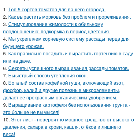
1.
Топ 5 сортов томатов для вашего огорода.
2.
Как вырастить морковь без проблем и прореживания.
3.
Стимулирование жимолости к обильному
плодоношению: подкормка в период цветения.
4.
Мы укрепляем корневую систему рассады перца для
будущего урожая.
5.
Как правильно посадить и вырастить гортензию в саду
или на даче.
6.
Секреты успешного выращивания рассады томатов.
7.
Быыстрый способ утепления окон.
8.
Богатый состав кофейной гущи, включающий азот,
фосфор, калий и другие полезные микроэлементы,
делает её прекрасным органическим удобрением.
9.
Выращивание картофеля без использования грунта -
это больше не вымысел!
10.
Этот лист - невероятно мощное средство от высокого
давления, сахара в крови, кашля, отёков и лишнего
веса!