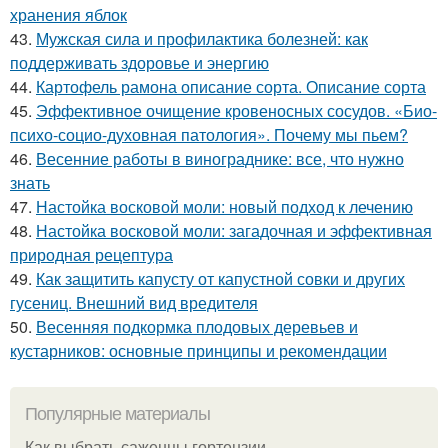
хранения яблок
43.
Мужская сила и профилактика болезней: как
поддерживать здоровье и энергию
44.
Картофель рамона описание сорта. Описание сорта
45.
Эффективное очищение кровеносных сосудов. «Био-
психо-социо-духовная патология». Почему мы пьем?
46.
Весенние работы в винограднике: все, что нужно
знать
47.
Настойка восковой моли: новый подход к лечению
48.
Настойка восковой моли: загадочная и эффективная
природная рецептура
49.
Как защитить капусту от капустной совки и других
гусениц. Внешний вид вредителя
50.
Весенняя подкормка плодовых деревьев и
кустарников: основные принципы и рекомендации
Популярные материалы
Как выбрать саженцы гортензии