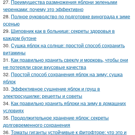
27.
Преимущества размножения яблони зелеными
черенками: почему это эффективно
28.
Полное руководство по подготовке винограда к зиме
осенью
29.
Шиповник как в больнице: секреты здоровья в
каждом бутоне
30.
Сушка яблок на солнце: простой способ сохранить
витамины
31.
Как правильно хранить свеклу и морковь, чтобы они
не потеряли свои вкусовые качества
32.
Простой способ сохранения яблок на зиму: сушка
яблок
33.
Эффективное сушнение яблок и груш в
электросушилке: рецепты и советы
34.
Как правильно хранить яблоки на зиму в домашних
условиях
35.
Продолжительное хранение яблок: секреты
долговременного сохранения
36.
Томаты гиганты устойчивые к фитофторе: что это и