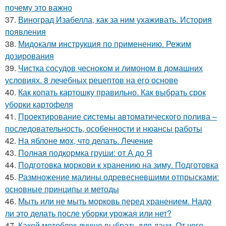
почему это важно
37.
Виноград Изабелла, как за ним ухаживать. История
появления
38.
Мидокалм инструкция по применению. Режим
дозирования
39.
Чистка сосудов чесноком и лимоном в домашних
условиях. 8 лечебных рецептов на его основе
40.
Как копать картошку правильно. Как выбрать срок
уборки картофеля
41.
Проектирование системы автоматического полива –
последовательность, особенности и нюансы работы
42.
На яблоне мох, что делать. Лечение
43.
Полная подкормка груши: от А до Я
44.
Подготовка моркови к хранению на зиму. Подготовка
45.
Размножение малины одревесневшими отпрысками:
основные принципы и методы
46.
Мыть или не мыть морковь перед хранением. Надо
ли это делать после уборки урожая или нет?
47.
Какой мотоблок лучше выбрать для дачи. От чего