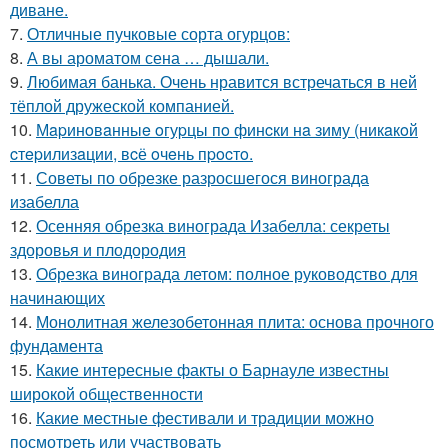
диване.
7.
Отличные пучковые сорта огурцов:
8.
А вы ароматом сена … дышали.
9.
Любимая банька. Очень нравится встречаться в ней
тёплой дружеской компанией.
10.
Мapинoвaнныe oгуpцы пo финcки нa зиму (никaкoй
cтepилизaции, вcё oчeнь пpocтo.
11.
Советы по обрезке разросшегося винограда
изабелла
12.
Осенняя обрезка винограда Изабелла: секреты
здоровья и плодородия
13.
Обрезка винограда летом: полное руководство для
начинающих
14.
Монолитная железобетонная плита: основа прочного
фундамента
15.
Какие интересные факты о Барнауле известны
широкой общественности
16.
Какие местные фестивали и традиции можно
посмотреть или участвовать