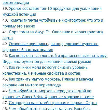
рекомендации
39.
Уролог составил топ-10 продуктов для усиливания
мужской потенции
40.
Томаты гиганты устойчивые к фитофторе: что это и
почему это важно
41.
Сорт томатов Ажур F1. Описание и характеристика
сорта
42.
Основные принципы для поддержания мужского
здоровья: 6 важных правил
43.
Как пользоваться лопатой и правильно выкопать яму.
Виды инструментов для копания своими руками
44.
Как личинки моли помогут снизить уровень
холестерина. Лечебные свойства и состав
45.
Как хранить мытую морковь. Плюсы и минусы
сохранения мытого корнеплода
46.
Чем обработать морковь перед закладкой на
хранение. Способ №4. Хранение моркови в глине
47.
Смородина на штамбе красная и черная. Сорта
48.
Чем обработать растущую капусту. Борьба с