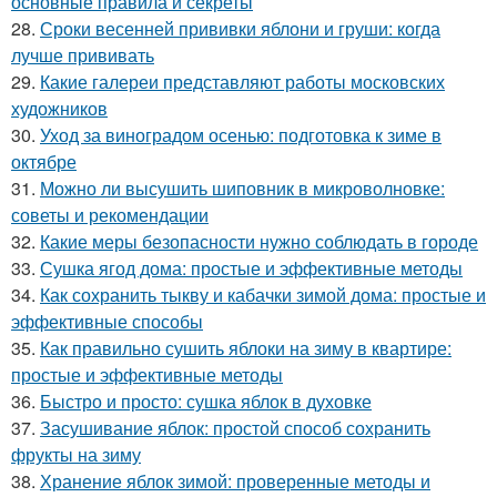
основные правила и секреты
28.
Сроки весенней прививки яблони и груши: когда
лучше прививать
29.
Какие галереи представляют работы московских
художников
30.
Уход за виноградом осенью: подготовка к зиме в
октябре
31.
Можно ли высушить шиповник в микроволновке:
советы и рекомендации
32.
Какие меры безопасности нужно соблюдать в городе
33.
Сушка ягод дома: простые и эффективные методы
34.
Как сохранить тыкву и кабачки зимой дома: простые и
эффективные способы
35.
Как правильно сушить яблоки на зиму в квартире:
простые и эффективные методы
36.
Быстро и просто: сушка яблок в духовке
37.
Засушивание яблок: простой способ сохранить
фрукты на зиму
38.
Хранение яблок зимой: проверенные методы и